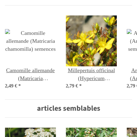
Camomille allemande
Millepertuis officinal
Ar
(Matricaria
(Hypericum
(Ar
2,49 €
chamomilla) semences
*
2,79 €
perforatum) semences
*
2,79
sem
biologiques
articles semblables