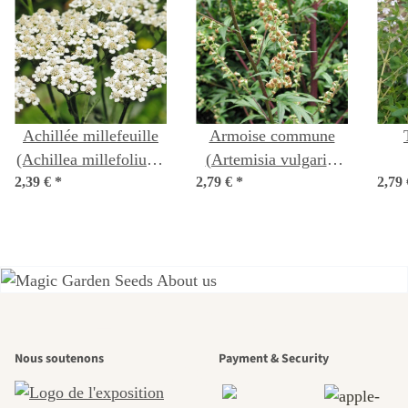
Achillée millefeuille
Armoise commune
(Achillea millefolium)
(Artemisia vulgaris)
2,39 €
*
graines
2,79 €
semences biologiques
*
2,79
f
L'un des plus
Nous soutenons
Payment & Security
beaux