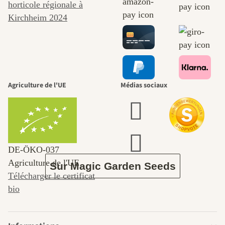
chemins
menant vers
nous-mêmes,
Agriculture de l'UE
Médias sociaux
passe par le
jardin.
DE‑ÖKO‑037
Agriculture de l'UE
Sur Magic Garden Seeds
Télécharger le certificat
bio