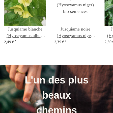
Jusquiame blanche
Jusquiame noire
J
(Hyoscyamus albus)
(Hyoscyamus niger)
(H
2,49 €
*
2,79 €
*
2,39
graines
bio semences
L'un des plus
beaux
chemins