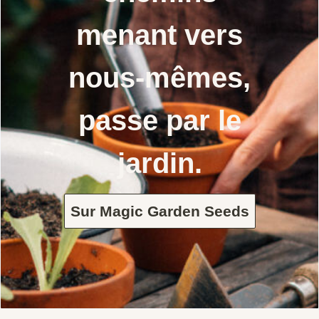
menant vers
nous-mêmes,
passe par le
jardin.
Sur Magic Garden Seeds