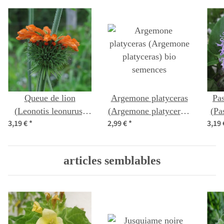
Queue de lion
Argemone platyceras
Pas
(Leonotis leonurus)
(Argemone platyceras)
(Pa
3,19 €
*
2,99 €
*
3,19
graines
bio semences
articles semblables