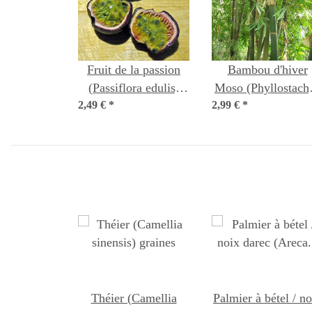
Fruit de la passion
Bambou d'hiver
(Passiflora edulis)
Moso (Phyllostach
2,49 €
*
graines
2,99 €
pubescens) graine
*
Théier (Camellia
Palmier à bétel / no