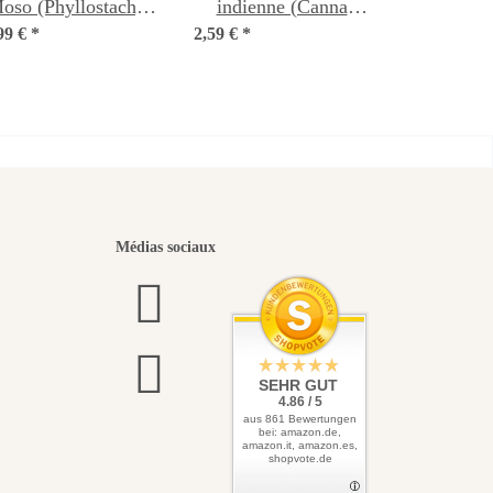
oso (Phyllostachys
indienne (Canna
99 €
pubescens) graines
*
2,59 €
indica) graines
*
eaux
Médias sociaux
 vers
SEHR GUT
4.86 / 5
aus 861 Bewertungen
bei: amazon.de,
amazon.it, amazon.es,
shopvote.de