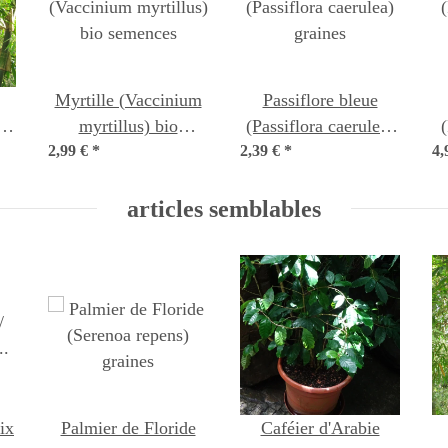
Myrtille (Vaccinium
Passiflore bleue
ys
myrtillus) bio
(Passiflora caerulea)
(
s
2,99 €
*
semences
2,39 €
*
graines
4,
articles semblables
ix
Palmier de Floride
Caféier d'Arabie