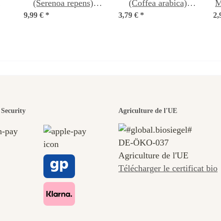
(Serenoa repens)
(Coffea arabica)
M
9,99 €
*
graines
3,79 €
*
graines
2,
n des plus b
Security
Agriculture de l'UE
DE‑ÖKO‑037
ins menant
Agriculture de l'UE
Télécharger le certificat bio