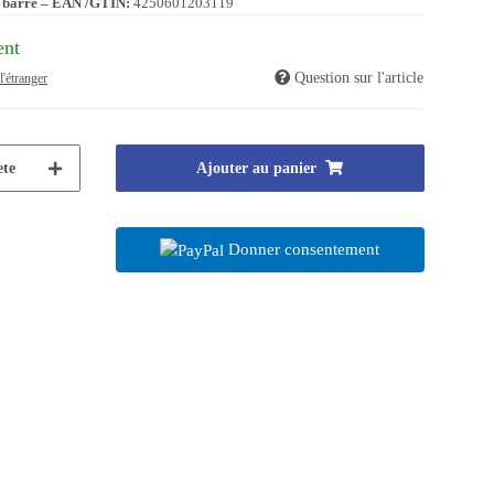
 barre – EAN /GTIN:
4250601203119
ent
Question sur l'article
l'étranger
te
Ajouter au panier
Donner consentement