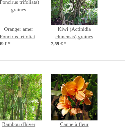
Oranger amer
Kiwi (Actinidia
Poncirus trifoliata)
chinensis) graines
99 €
*
graines
2,59 €
*
Bambou d'hiver
Canne à fleur