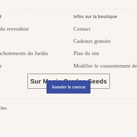
s-mêmes, p
t
Infos sur la boutique
du revendeur
Contact
par le jardin
Cadeaux gratuits
chotements du Jardin
Plan du site
r
Modifier le consentement de
Sur Magic Garden Seeds
Annuler le contrat
lus.