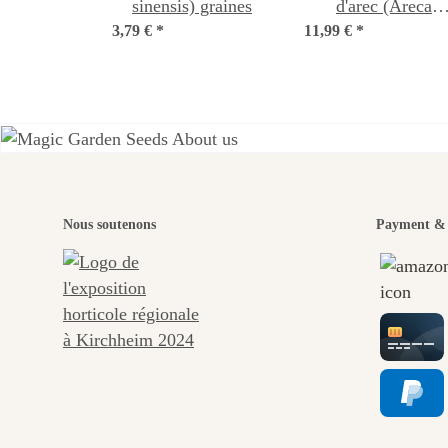
sinensis) graines
d'arec (Areca
3,79 €
*
11,99 €
catechu) graines
*
L'u
Nous soutenons
Payment & 
chem