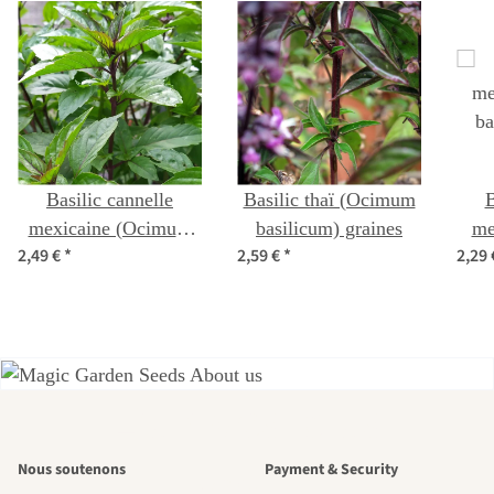
Basilic cannelle
Basilic thaï (Ocimum
B
mexicaine (Ocimum
basilicum) graines
me
2,49 €
*
2,59 €
*
2,29
basilicum) bio
ba
semences
L'un des plus
Nous soutenons
Payment & Security
beaux