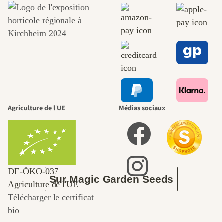
chemins
menant vers
nous-mêmes,
Agriculture de l'UE
Médias sociaux
passe par le
jardin.
DE‑ÖKO‑037
Sur Magic Garden Seeds
Agriculture de l'UE
Télécharger le certificat
bio