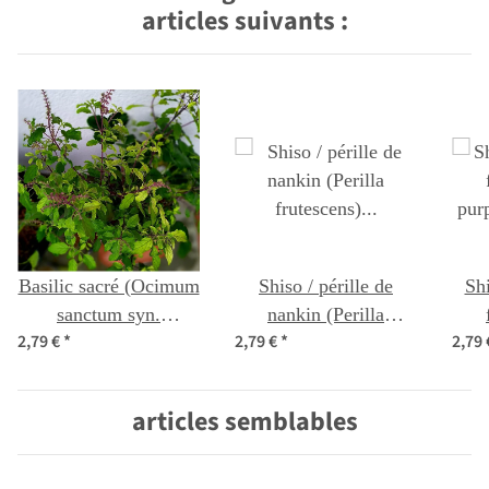
articles suivants :
Basilic sacré (Ocimum
Shiso / pérille de
Shi
sanctum syn.
nankin (Perilla
2,79 €
*
2,79 €
*
2,79
tenuiflorum)
frutescens) graines
pur
articles semblables