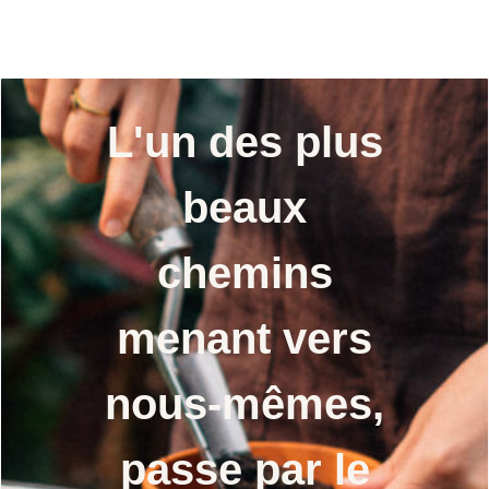
semences
vulgaris) bio semences
L'un des plus
beaux
chemins
menant vers
nous-mêmes,
passe par le