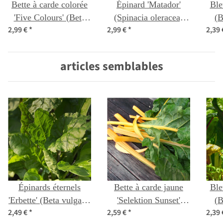
Bette à carde colorée
Épinard 'Matador'
Ble
'Five Colours' (Beta
(Spinacia oleracea)
(B
2,99 €
*
2,99 €
*
2,39
vulgaris ssp. vulgaris)
Bio semences
bio semences
articles semblables
Épinards éternels
Bette à carde jaune
Ble
'Erbette' (Beta vulgaris
'Selektion Sunset'
(B
2,49 €
*
2,59 €
*
2,39
ssp. vulgaris) Bio
(Beta vulgaris subsp.