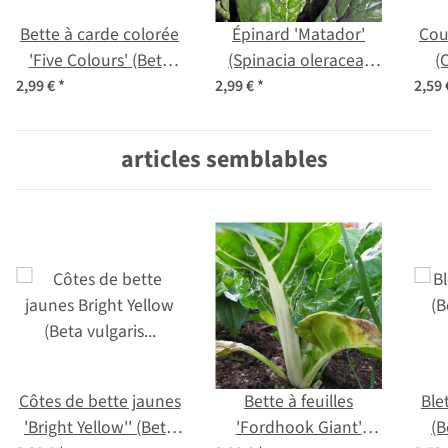
Bette à carde colorée
Épinard 'Matador'
Courge
'Five Colours' (Beta
(Spinacia oleracea)
(
vulgaris ssp. vulgaris)
Bio semences
2,99 €
*
2,99 €
*
2,59
bio semences
articles semblables
Côtes de bette jaunes
Bette à feuilles
Blet
'Bright Yellow'' (Beta
'Fordhook Giant'
(B