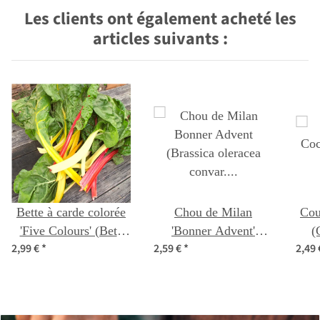
Les clients ont également acheté les
articles suivants :
Bette à carde colorée
Chou de Milan
Cou
'Five Colours' (Beta
'Bonner Advent'
(
2,99 €
*
2,59 €
*
2,49
vulgaris ssp. vulgaris)
(Brassica oleracea
bio semences
convar. capitata var.
sabauda L.) graines