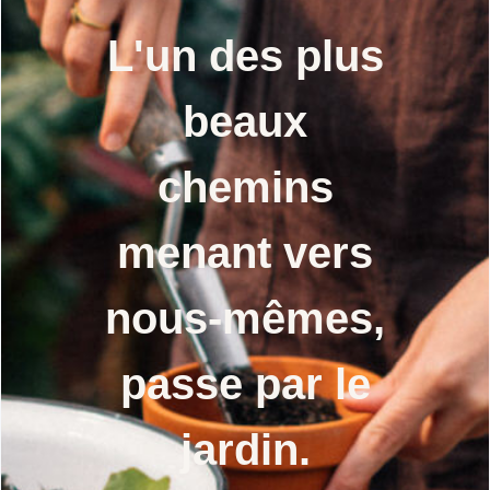
L'un des plus
beaux
chemins
menant vers
nous-mêmes,
passe par le
jardin.