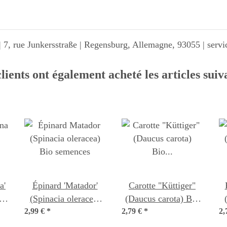
 7, rue Junkersstraße | Regensburg, Allemagne, 93055 | ser
lients ont également acheté les articles suiv
Épinard 'Matador'
Carotte "Küttiger"
(Spinacia oleracea)
(Daucus carota) Bio
2,99 €
Bio semences
*
2,79 €
*
semences
2,