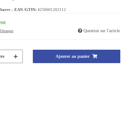
 barre – EAN /GTIN:
4250601202112
ent
Question sur l'article
l'étranger
te
Ajouter au panier