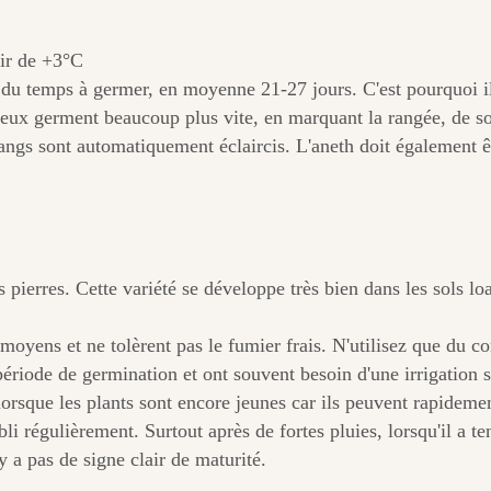
tir de +3°C
t du temps à germer, en moyenne 21-27 jours. C'est pourquoi 
deux germent beaucoup plus vite, en marquant la rangée, de sor
rangs sont automatiquement éclaircis. L'aneth doit également êtr
 pierres. Cette variété se développe très bien dans les sols l
oyens et ne tolèrent pas le fumier frais. N'utilisez que du co
ériode de germination et ont souvent besoin d'une irrigation 
 lorsque les plants sont encore jeunes car ils peuvent rapidem
bli régulièrement. Surtout après de fortes pluies, lorsqu'il a t
y a pas de signe clair de maturité.