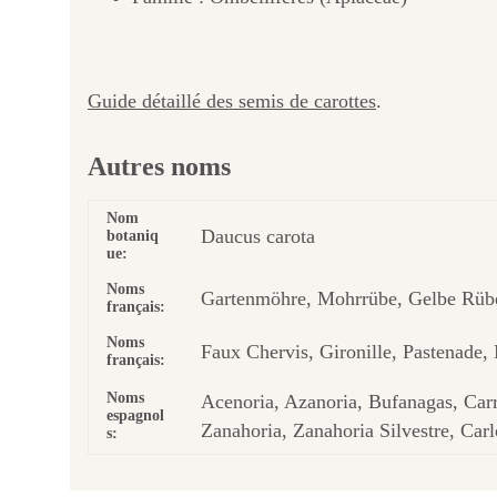
Guide détaillé des semis de carottes
.
Autres noms
Nom
Daucus carota
botaniq
ue:
Noms
Gartenmöhre, Mohrrübe, Gelbe Rübe
français:
Noms
Faux Chervis, Gironille, Pastenade,
français:
Noms
Acenoria, Azanoria, Bufanagas, Car
espagnol
Zanahoria, Zanahoria Silvestre, Car
s: