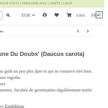
IS POUR TOUTE COMMANDE AVEC COMPTE CLIENT
EUR
FR
0,00 €
nes
aune Du Doubs' (Daucus carota)
au goût un peu plus âpre et qui se conserve très bien.
aux ragoûts.
nes
istantes, facultée de germination régulièrement testée
lus
Expédition