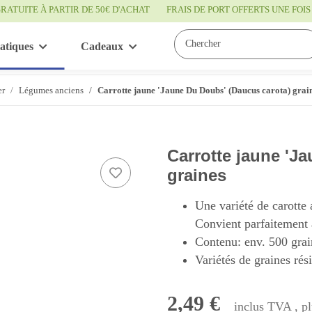
RATUITE À PARTIR DE 50€ D'ACHAT
FRAIS DE PORT OFFERTS UNE FO
atiques
Cadeaux
Bon à savoir
Service
er
Légumes anciens
Carrotte jaune 'Jaune Du Doubs' (Daucus carota) grai
Carrotte jaune 'J
graines
Une variété de carotte 
Convient parfaitement 
Contenu: env. 500 grai
Variétés de graines rés
2,49 €
inclus TVA , p