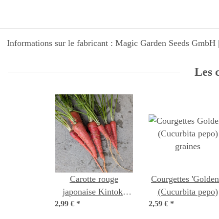
Informations sur le fabricant : Magic Garden Seeds GmbH |
Les c
Carotte rouge
Courgettes 'Goldena'
japonaise Kintoki
(Cucurbita pepo)
2,99 €
(Daucus carota)
*
2,59 €
*
graines
graines