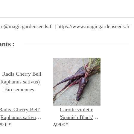
vice@magicgardenseeds.fr | https://www.magicgardenseeds.fr
ants :
Radis 'Cherry Bell'
Carotte violette
(Raphanus sativus)
'Spanish Black'
79 €
Bio semences
*
2,99 €
(Daucus carota)
*
graines