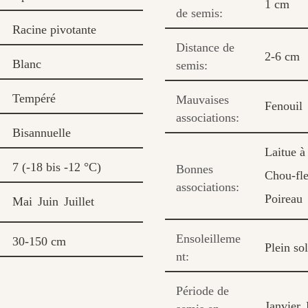
1 cm
de semis:
Racine pivotante
Distance de
2-6 cm
Blanc
semis:
Tempéré
Mauvaises
Fenouil
associations:
Bisannuelle
Laitue à 
7 (-18 bis -12 °C)
Bonnes
Chou-fl
associations:
Poireau
Mai
Juin
Juillet
Ensoleilleme
30-150 cm
Plein sol
nt:
Période de
Janvier