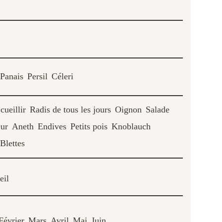
Panais
Persil
Céleri
cueillir
Radis de tous les jours
Oignon
Salade
eur
Aneth
Endives
Petits pois
Knoblauch
Blettes
eil
Février
Mars
Avril
Mai
Juin