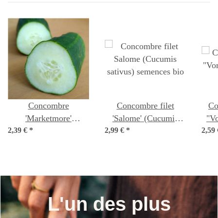
Concombre
Concombre filet
Co
'Marketmore'
'Salome' (Cucumis
"Vo
2,39 €
(Cucumis sativus)
*
2,99 €
sativus) semences bio
*
2,59
(Cu
graines
L'un des plus