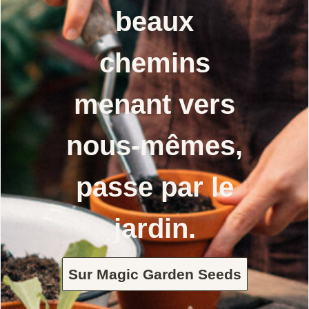
beaux
chemins
menant vers
nous-mêmes,
passe par le
jardin.
Sur Magic Garden Seeds