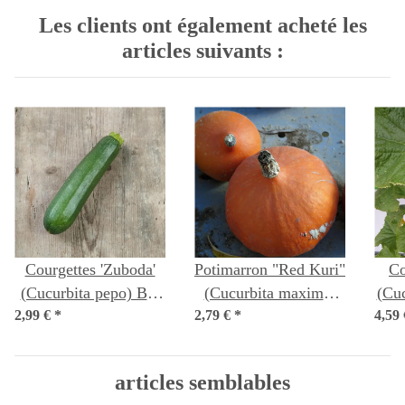
Les clients ont également acheté les
articles suivants :
Courgettes 'Zuboda'
Potimarron "Red Kuri"
Co
(Cucurbita pepo) Bio
(Cucurbita maxima)
(Cuc
2,99 €
*
semences
2,79 €
Bio semences
*
4,59
articles semblables