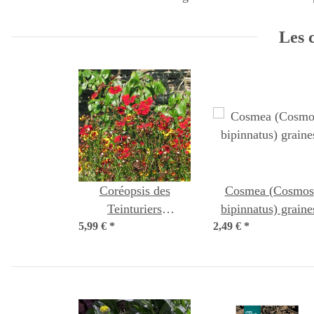
Les c
Coréopsis des
Cosmea (Cosmos
Teinturiers
bipinnatus) graine
5,99 €
'Mahogany Midget'
*
2,49 €
*
(Coreopsis tinctoria)
biologiques semences