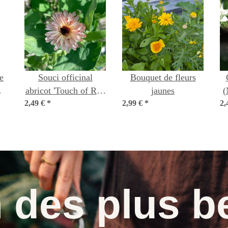
e
Souci officinal
Bouquet de fleurs
abricot 'Touch of Red
jaunes
(
la
2,49 €
Buff' (Calendula
*
2,99 €
*
2,
s
officinalis) graines
n des plus b