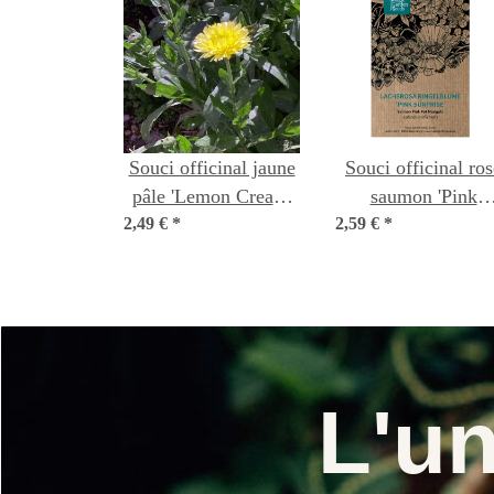
Souci officinal jaune
Souci officinal ros
pâle 'Lemon Cream'
saumon 'Pink
2,49 €
(Calendula
*
2,59 €
Surprise' (Calendu
*
officinalis) graines
officinalis) graine
L'u