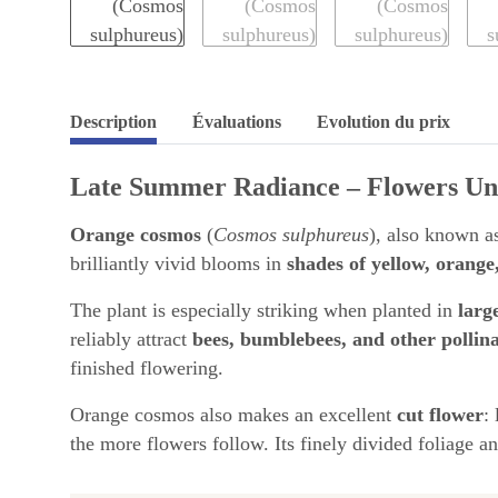
Description
Évaluations
Evolution du prix
Late Summer Radiance – Flowers Unti
Orange cosmos
(
Cosmos sulphureus
), also known 
brilliantly vivid blooms in
shades of yellow, orange
The plant is especially striking when planted in
larg
reliably attract
bees, bumblebees, and other pollin
finished flowering.
Orange cosmos also makes an excellent
cut flower
:
the more flowers follow. Its finely divided foliage a