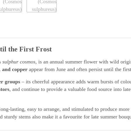
l the First Frost
as
sulphur cosmos
, is an annual summer flower with wild origi
, and copper
appear from June and often persist until the first
er groups
– its cheerful appearance adds warm bursts of colou
ators
, and continue to provide a valuable food source into la
 long-lasting, easy to arrange, and stimulated to produce mor
nd sturdy stems also make it a favourite for late summer bouqu