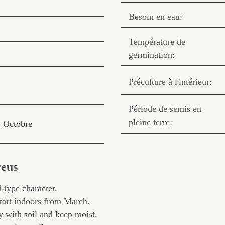
Besoin en eau:
Température de
germination:
Préculture à l'intérieur:
Période de semis en
pleine terre:
Octobre
reus
type character.
tart indoors from March.
 with soil and keep moist.