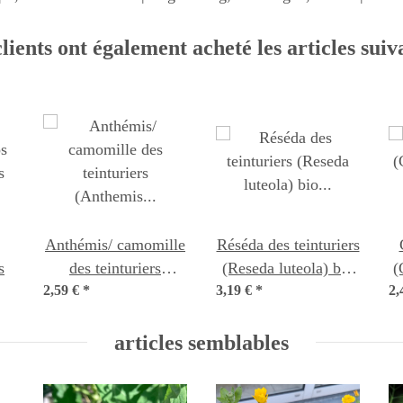
lients ont également acheté les articles suiv
Anthémis/ camomille
Réséda des teinturiers
s
des teinturiers
(Reseda luteola) bio
(
2,59 €
(Anthemis tinctoria)
*
3,19 €
*
semences
2,
graines
articles semblables