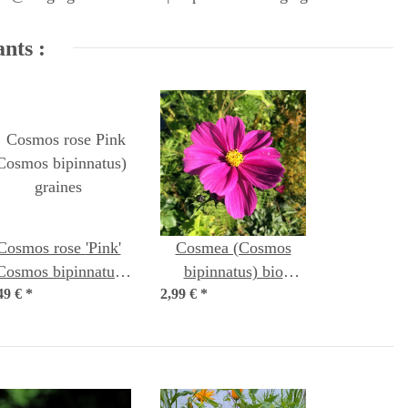
ants :
Cosmos rose 'Pink'
Cosmea (Cosmos
Cosmos bipinnatus)
bipinnatus) bio
49 €
*
graines
2,99 €
*
semences