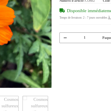
Numéro d'article:
COS02
Code 
Disponible immédiatem
Temps de livraison:
2 - 7 jours ouvrables
À 
Paque