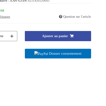
barre – EAN /GTIN:
4251420520043
ent
Question sur l'article
l'étranger
te
Ajouter au panier
Donner consentement