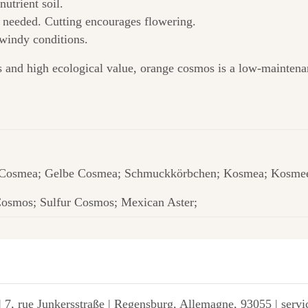
utrient soil.
 needed. Cutting encourages flowering.
windy conditions.
s and high ecological value, orange cosmos is a low-maintenan
Cosmea; Gelbe Cosmea; Schmuckkörbchen; Kosmea; Kosmee;
osmos; Sulfur Cosmos; Mexican Aster;
 7, rue Junkersstraße | Regensburg, Allemagne, 93055 | ser