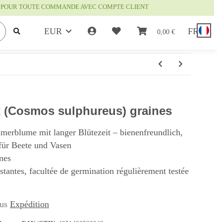
IS POUR TOUTE COMMANDE AVEC COMPTE CLIENT
EUR
FR
0,00 €
 (Cosmos sulphureus) graines
erblume mit langer Blütezeit – bienenfreundlich,
 für Beete und Vasen
nes
istantes, facultée de germination régulièrement testée
lus
Expédition