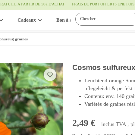
RATUITE À PARTIR DE 50€ D'ACHAT
FRAIS DE PORT OFFERTS UNE FO
Cadeaux
Bon à savoir
Service
phureus) graines
Cosmos sulfureux
Leuchtend-orange Somm
pflegeleicht & perfekt
Contenu: env. 140 grai
Variétés de graines rés
2,49 €
inclus TVA , p