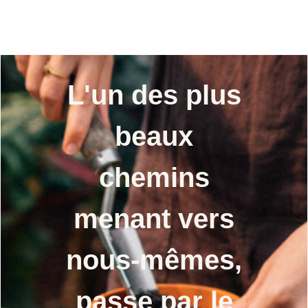
bio semences
semences
L'un des plus
beaux
chemins
menant vers
nous-mêmes,
passe par le