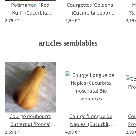
Potimarron "Red
Courgettes 'Goldena'
M
Kuri" (Cucurbita
(Cucurbita pepo)
'Ra
maxima) Bio
graines
m
2,79 €
*
2,59 €
*
3,19
semences
articles semblables
Courge doubeurre
Courge 'Longue de
Co
Butternut 'Ponca'
Naples' (Cucurbita
Pro
(Cucurbita moschata)
moschata) Bio
2,59 €
*
4,99 €
*
2,99