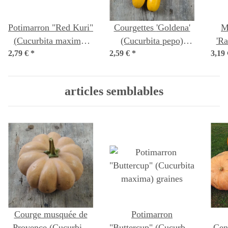
Potimarron "Red Kuri"
Courgettes 'Goldena'
M
(Cucurbita maxima)
(Cucurbita pepo)
'Ra
2,79 €
Bio semences
*
2,59 €
*
graines
3,19
m
articles semblables
Courge musquée de
Potimarron
Provence (Cucurbita
"Buttercup" (Cucurbita
Cen