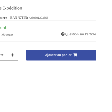
us
Expédition
4250601203355
barre – EAN /GTIN:
ment
Question sur l'article
 l'étranger
te
Ajouter au panier