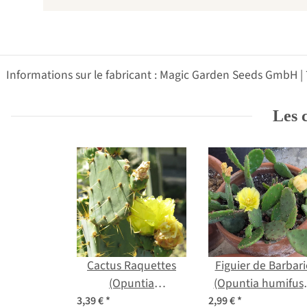
Informations sur le fabricant : Magic Garden Seeds GmbH |
Les c
Cactus Raquettes
Figuier de Barbari
(Opuntia
(Opuntia humifus
phaeacantha)
graines
3,39 €
*
2,99 €
*