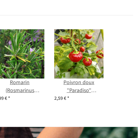
Romarin
Poivron doux
(Rosmarinus
''Paradiso''
officinalis) Bio
(Capsicum
99 €
*
2,59 €
*
semences
frutescens) Bio
semences