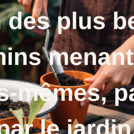
n des plus b
ins menant
s-mêmes, p
par le jardin