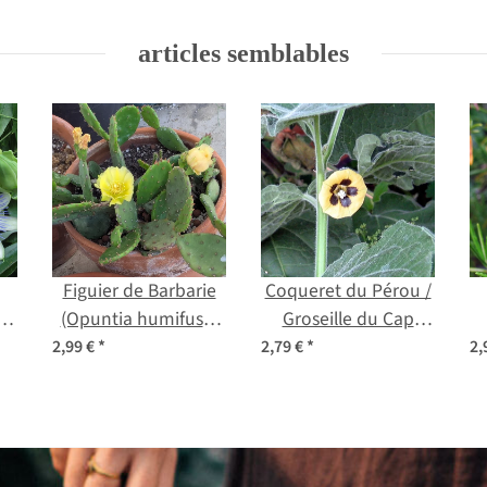
articles semblables
Figuier de Barbarie
Coqueret du Pérou /
a)
(Opuntia humifusa)
Groseille du Cap
graines
(Physalis peruviana)
2,99 €
*
2,79 €
*
2,
bio semences