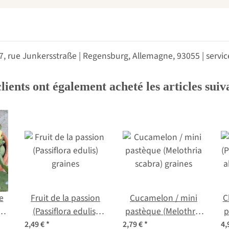
 7, rue Junkersstraße | Regensburg, Allemagne, 93055 | ser
lients ont également acheté les articles suiv
e
Fruit de la passion
Cucamelon / mini
C
a)
(Passiflora edulis)
pastèque (Melothria
p
graines
scabra) graines
2,49 €
*
2,79 €
*
4,