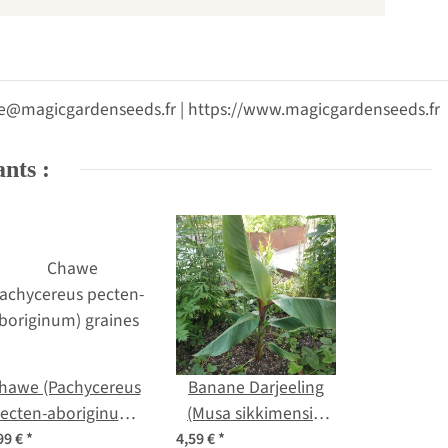
vice@magicgardenseeds.fr | https://www.magicgardenseeds.fr
ants :
hawe (Pachycereus
Banane Darjeeling
ecten-aboriginum)
(Musa sikkimensis)
graines
graines
99 €
*
4,59 €
*