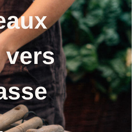
eaux
 vers
asse
.