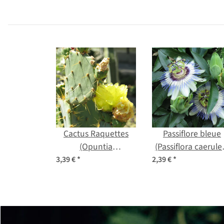
graines
Cactus Raquettes
Passiflore bleue
(Opuntia
(Passiflora caerule
phaeacantha)
graines
3,39 €
*
2,39 €
*
graines