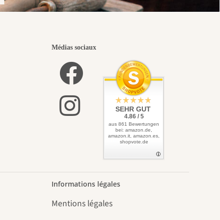
Médias sociaux
SEHR GUT
4.86 / 5
aus 861 Bewertungen
bei: amazon.de,
amazon.it, amazon.es,
shopvote.de
Informations légales
Mentions légales