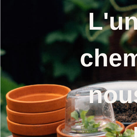
L'u
chem
nou