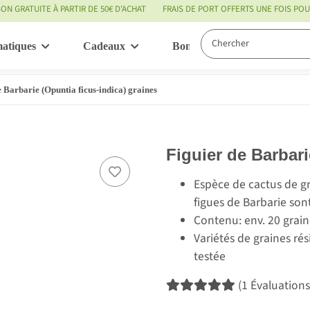
SON GRATUITE À PARTIR DE 50€ D'ACHAT
FRAIS DE PORT OFFERTS UNE FOIS P
matiques
Cadeaux
Bon à savoir
Servic
e Barbarie (Opuntia ficus-indica) graines
Figuier de Barbari
Espèce de cactus de gra
figues de Barbarie so
Contenu: env. 20 grain
Variétés de graines ré
testée
(1 Évaluations