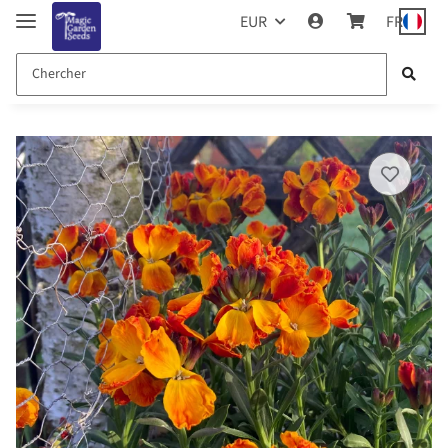
EUR
FR