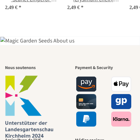
(Erysimum cheiri)
graines
(
2,49 €
*
2,49 €
*
2,49
graines
L'un des plus
Nous soutenons
Payment & Security
beaux chemins
menant vers
nous-mêmes,
passe par le