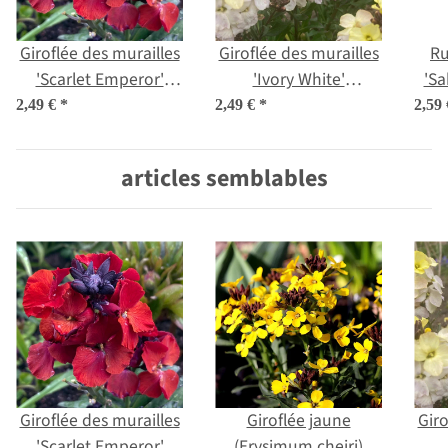
Giroflée des murailles
Giroflée des murailles
Ru
'Scarlet Emperor'
'Ivory White'
'Sa
(Erysimum cheiri)
(Erysimum cheiri)
2,49 €
*
2,49 €
*
2,59
graines
graines
articles semblables
Giroflée des murailles
Giroflée jaune
Giro
'Scarlet Emperor'
(Erysimum cheiri)