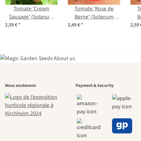
Tomate 'Cream
Tomate 'Rose de
T
Sausage' (Solanum
Berne' (Solanum
B
lycopersicum) graines
lycopersicum) graines
ly
2,59 €
*
2,49 €
*
2,59
L'un des plus
Nous soutenons
Payment & Security
beaux chemins
menant vers
nous-mêmes,