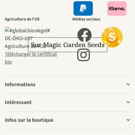
passe par le
Agriculture de l'UE
Médias sociaux
jardin.
DE‑ÖKO‑037
Sur Magic Garden Seeds
Agriculture de l'UE
Télécharger le certificat
bio
Informations
Intéressant
Infos sur la boutique