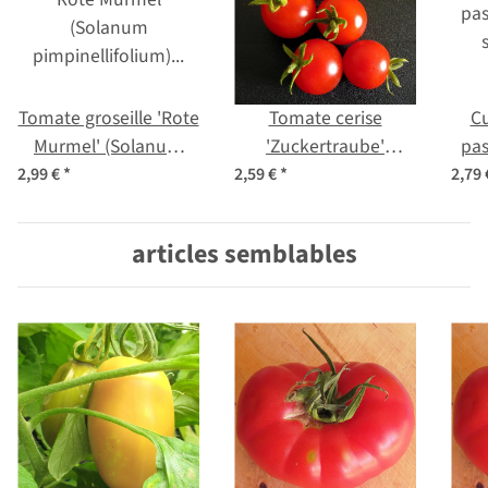
Tomate groseille 'Rote
Tomate cerise
Cu
Murmel' (Solanum
'Zuckertraube'
pas
pimpinellifolium) Bio
(Solanum
2,99 €
*
2,59 €
*
2,79
semences
lycopersicum) Bio
semences
articles semblables