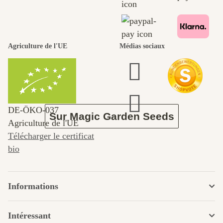
nous-mêmes,
passe par le
Agriculture de l'UE
Médias sociaux
jardin.
DE‑ÖKO‑037
Sur Magic Garden Seeds
Agriculture de l'UE
Télécharger le certificat
bio
Informations
Intéressant