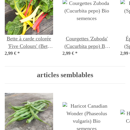
Bette à carde colorée
Courgettes 'Zuboda'
É
'Five Colours' (Beta
(Cucurbita pepo) Bio
(S
2,99 €
vulgaris ssp. vulgaris)
*
2,99 €
*
semences
2,99
bio semences
articles semblables