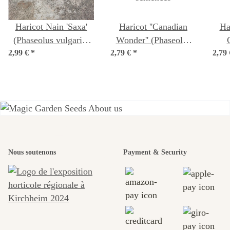
Haricot Nain 'Saxa'
Haricot ''Canadian
Ha
(Phaseolus vulgaris)
Wonder'' (Phaseolus
2,99 €
Bio semences
*
2,79 €
vulgaris) Bio
*
2,79
(Ph
semences
L'un des plus
Nous soutenons
Payment & Security
beaux
chemins
menant vers