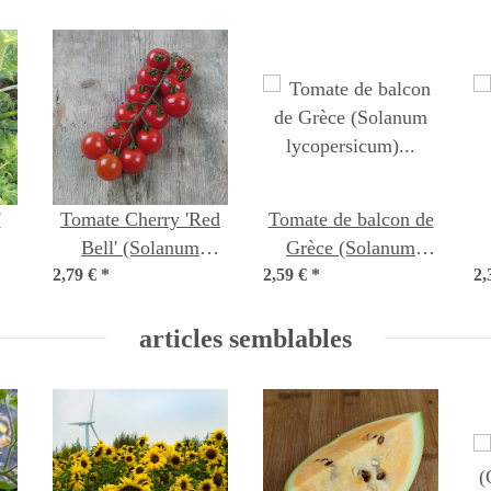
'
Tomate Cherry 'Red
Tomate de balcon de
Bell' (Solanum
Grèce (Solanum
nes
lycopersicum) graines
2,79 €
*
lycopersicum) graines
2,59 €
*
2,
articles semblables