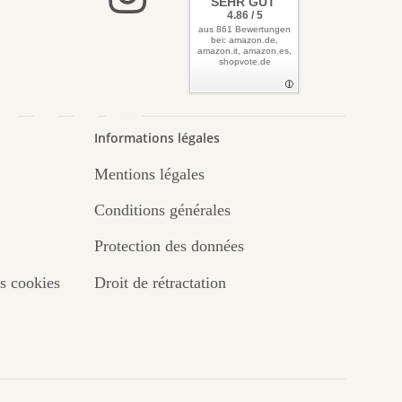
 vers
SEHR GUT
4.86 / 5
aus 861 Bewertungen
bei: amazon.de,
amazon.it, amazon.es,
shopvote.de
asse
Informations légales
Mentions légales
.
Conditions générales
Protection des données
s cookies
Droit de rétractation