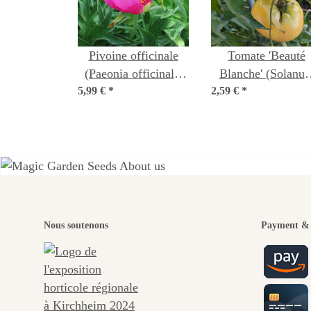
Pivoine officinale
Tomate 'Beauté
(Paeonia officinalis
Blanche' (Solanu
5,99 €
ssp. banatica) bio
*
2,59 €
lycopersicum) Bi
*
semences
semences
L'u
Nous soutenons
Payment & 