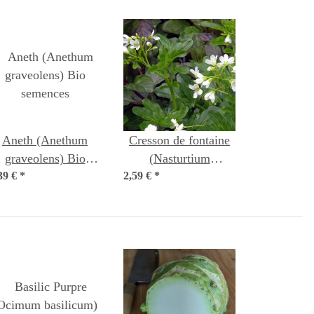
Aneth (Anethum
Cresson de fontaine
graveolens) Bio
(Nasturtium
39 €
*
semences
2,59 €
officinale) graines
*