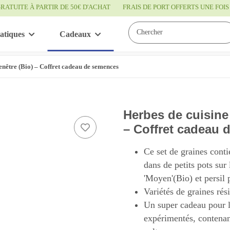
RATUITE À PARTIR DE 50€ D'ACHAT
FRAIS DE PORT OFFERTS UNE FO
atiques
Cadeaux
Bon à savoir
Service
fenêtre (Bio) – Coffret cadeau de semences
Herbes de cuisine 
– Coffret cadeau
Ce set de graines contie
dans de petits pots sur 
'Moyen'(Bio) et persil p
Variétés de graines rés
Un super cadeau pour l
expérimentés, contenan