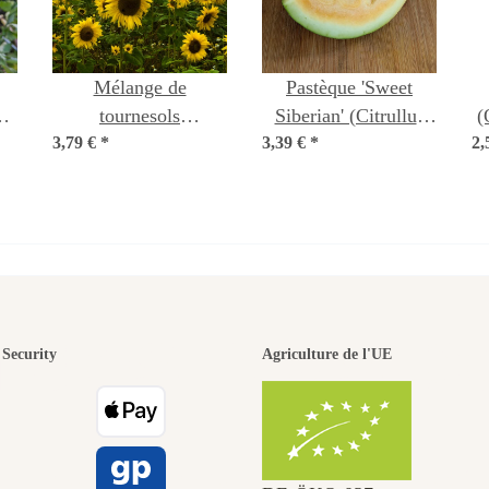
Mélange de
Pastèque 'Sweet
m
tournesols
Siberian' (Citrullus
(
o
3,79 €
(Helianthus annuus)
*
3,39 €
lanatus) Graines
*
2,
biologiques
biologiques
n des plus b
Security
Agriculture de l'UE