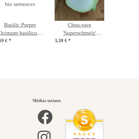
Basilic Purpre
Chou-rave
Ocimum basilicum)
'Superschmelz'
59 €
bio semences
*
3,39 €
(Brassica oleracea
*
var. gongylodes) bio
semences
eaux
Médias sociaux