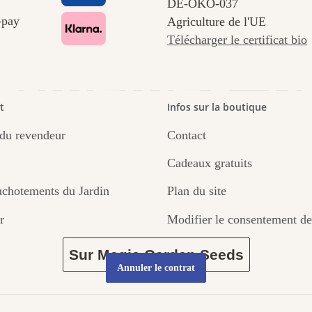
ins menant
DE‑ÖKO‑037
Agriculture de l'UE
Télécharger le certificat bio
s-mêmes, p
t
Infos sur la boutique
du revendeur
Contact
par le jardin
Cadeaux gratuits
chotements du Jardin
Plan du site
r
Modifier le consentement de
Sur Magic Garden Seeds
Annuler le contrat