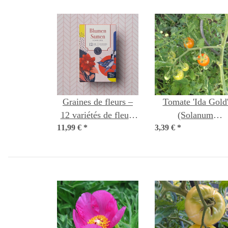
Graines de fleurs –
Tomate 'Ida Gold
12 variétés de fleurs
(Solanum
11,99 €
reproductibles –
*
lycopersicum) grai
3,39 €
*
sauvages et colorées
– coffret de graines
pour débutants