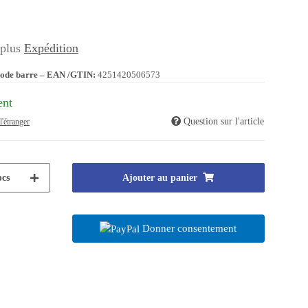
 plus
Expédition
ode barre – EAN /GTIN:
4251420506573
ent
Question sur l'article
l'étranger
pcs
Ajouter au panier
Donner consentement