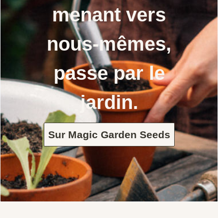
menant vers
nous-mêmes,
passe par le
jardin.
Sur Magic Garden Seeds