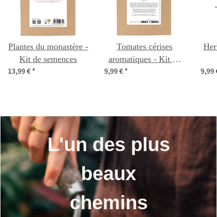
Plantes du monastère -
Tomates cérises
Her
Kit de semences
aromatiques - Kit de
13,99 €
*
9,99 €
*
9,99
semences
L'un des plus
beaux
chemins