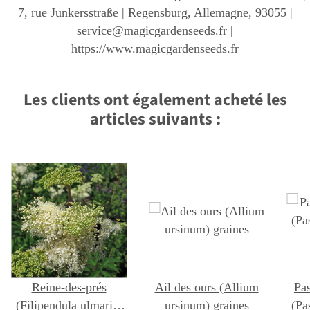
7, rue Junkersstraße | Regensburg, Allemagne, 93055 |
service@magicgardenseeds.fr |
https://www.magicgardenseeds.fr
Les clients ont également acheté les
articles suivants :
Reine-des-prés
Ail des ours (Allium
Pas
(Filipendula ulmaria)
ursinum) graines
(Pa