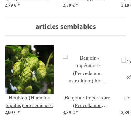
2,79 €
bio semences
*
2,79 €
*
3,19
articles semblables
Houblon (Humulus
Benjoin / Impératoire
Con
lupulus) bio semences
(Peucedanum
2,99 €
*
3,39 €
ostruthium) bio
*
3,39
of
semences