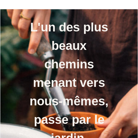
L'un des plus
beaux
chemins
menant vers
nous-mêmes,
passe par le
jardin.