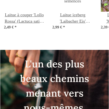
Laitue à couper 'Lollo
Laitue iceberg
Rossa' (Lactuca sativa
'Laibacher Eis'
'
2,49 €
var. crispa) graines
*
2,99 €
(Lactuca sativa) Bio
*
2,39
q
semences
(La
L'un des plus
beaux chemins
menant vers
nous-mêmes,