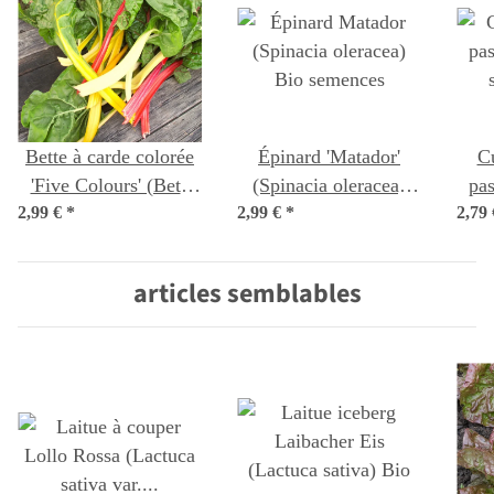
Bette à carde colorée
Épinard 'Matador'
C
'Five Colours' (Beta
(Spinacia oleracea)
pas
2,99 €
vulgaris ssp. vulgaris)
*
2,99 €
Bio semences
*
2,79
bio semences
articles semblables