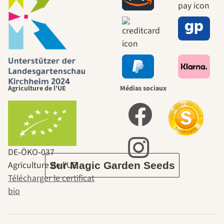
chemins
menant vers
nous-mêmes,
Agriculture de l'UE
Médias sociaux
passe par le
jardin.
DE‑ÖKO‑037
Agriculture de l'UE
Sur Magic Garden Seeds
Télécharger le certificat
bio