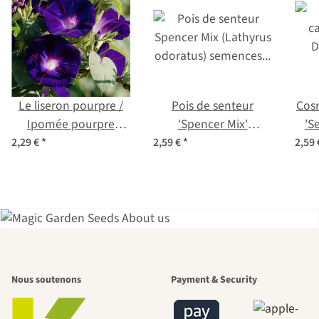
Le liseron pourpre /
Pois de senteur
Cos
Ipomée pourpre
'Spencer Mix'
'S
(Ipomea purpurea)
(Lathyrus odoratus)
(Co
2,29 €
*
2,59 €
*
2,59
graines
semences biologiques
L'un des plus
Nous soutenons
Payment & Security
beaux