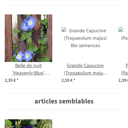
Belle de nuit
Grande Capucine
P
'Heavenly Blue'
(Tropaeolum majus)
(Pa
(Ipomoea tricolor)
Bio semences
2,39 €
*
2,59 €
*
2,39
graines
articles semblables