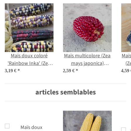
Maïs doux coloré
Maïs multicolore (Zea
Maïs
'Rainbow Inka' (Zea
mays japonica)
(Z
mays) biologique
graines
3,19 €
*
2,59 €
*
4,59
semences
articles semblables