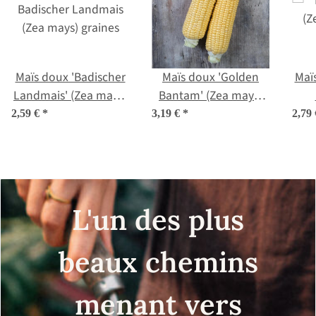
Maïs doux 'Badischer
Maïs doux 'Golden
Maïs
Landmais' (Zea mays)
Bantam' (Zea mays)
graines
Bio semences
2,59 €
*
3,19 €
*
2,79
L'un des plus
beaux chemins
menant vers