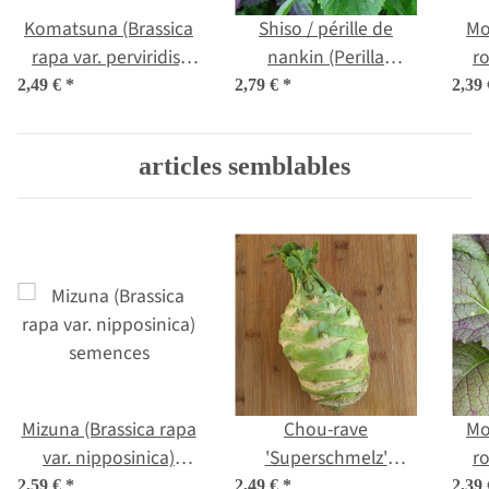
Komatsuna (Brassica
Shiso / pérille de
Mo
rapa var. perviridis)
nankin (Perilla
r
graines
frutescens) graines
(
2,49 €
*
2,79 €
*
2,39
articles semblables
Mizuna (Brassica rapa
Chou-rave
Mo
var. nipposinica)
'Superschmelz'
r
semences
(Brassica oleracea var.
(
2,59 €
*
2,49 €
*
2,39