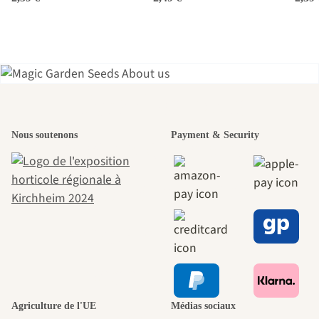
gongylodes) graines
L'un des plus
Nous soutenons
Payment & Security
beaux chemins
menant vers
nous-mêmes,
passe par le
Agriculture de l'UE
Médias sociaux
jardin.