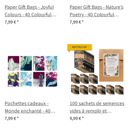
Paper Gift Bags - Joyful
Paper Gift Bags - Nature’s
Colours - 40 Colourful
Poetry - 40 Colourful
Jewelry Bags/ Flat Bags
Jewelry Bags/ Flat Bags
7,99 €
*
7,99 €
*
with 8 Different Artworks
with 8 Different Artworks
<ai>
<ai>
BESTSELLER
Pochettes cadeaux -
100 sachets de semences
Monde enchanté - 40
vides à remplir et
pochettes en papier
étiquetter pour les
7,99 €
*
9,99 €
*
colorées / sachets plats
semences récoltées soi