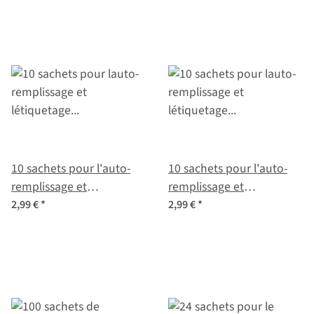
avec 8 designs différents
même
10 sachets pour l'auto-
10 sachets pour l'auto-
remplissage et
remplissage et
l'étiquetage des
l'étiquetage des
2,99 €
*
2,99 €
*
semences récoltées
semences récoltées