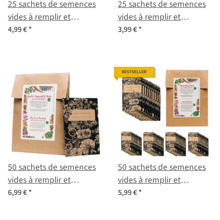
25 sachets de semences
25 sachets de semences
vides à remplir et
vides à remplir et
étiquetter pour les
étiquetter pour les
4,99 €
*
3,99 €
*
semences récoltées soi-
semences récoltées soi-
même
même
BESTSELLER
50 sachets de semences
50 sachets de semences
vides à remplir et
vides à remplir et
étiquetter pour les
étiquetter pour les
6,99 €
*
5,99 €
*
semences récoltées soi
semences récoltées soi
même
même