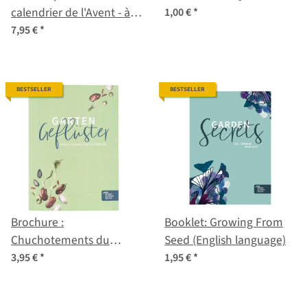
calendrier de l'Avent - à
1,00 €
*
remplir soi-même
7,95 €
*
(édition limitée 2021)
BESTSELLER
BESTSELLER
Brochure :
Booklet: Growing From
Chuchotements du
Seed (English language)
Jardin – Tome II :
3,95 €
*
1,95 €
*
Récolter ses propres
graines (Texte en