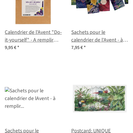
Calendrier de l'Avent "Do-
Sachets pour le
it-yourself" - A remplir
calendrier de l'Avent - à
soi-même EDITION 2021
remplir soi-même
9,95 €
*
7,95 €
*
(édition limitée 2021)
Sachets pour le
Postcard: UNIQUE