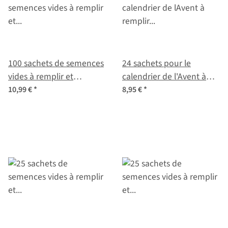
100 sachets de semences
24 sachets pour le
vides à remplir et
calendrier de l'Avent à
étiquetter pour les
remplir soi-même
10,99 €
*
8,95 €
*
semences récoltées soi
même