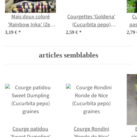
Maïs doux coloré
Courgettes 'Goldena'
Cu
'Rainbow Inka' (Zea
(Cucurbita pepo)
pas
mays) biologique
graines
3,19 €
*
2,59 €
*
2,79
semences
articles semblables
Courge patidou
Courge Rondini
'Sweet Dumpling'
'Ronde de Nice'
ci