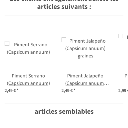
articles suivants :
Piment Serrano
Piment Jalapeño
P
(Capsicum annuum)
(Capsicum anuum)
graines
(Ca
2,49 €
*
2,49 €
*
2,99
articles semblables