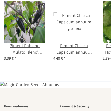
Piment Poblano
Piment Chilaca
Pi
'Mulato Isleno'
(Capsicum annuum)
Ho
(Capsicum annuum)
graines
3,39 €
*
4,49 €
*
2,79
graines
L'un des plus
Nous soutenons
Payment & Security
beaux chemins