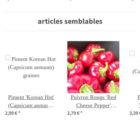
graines
articles semblables
Piment 'Korean Hot'
Poivron Rouge 'Red
(Capsicum annuum)
Cheese Pepper'
2,99 €
*
2,79 €
*
3,39
graines
(Capsicum annuum)
(C
graines