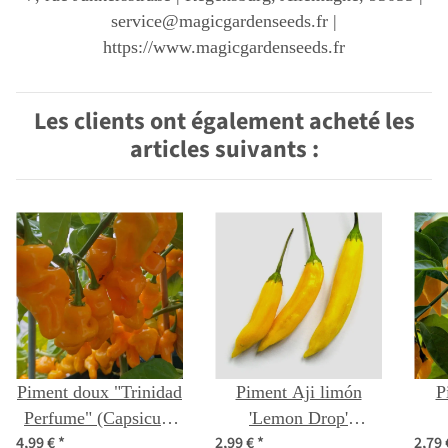
service@magicgardenseeds.fr |
https://www.magicgardenseeds.fr
Les clients ont également acheté les
articles suivants :
Piment doux "Trinidad
Piment Aji limón
P
Perfume" (Capsicum
'Lemon Drop'
4,99 €
*
2,99 €
*
2,79
chinense) graines
(Capsicum baccatum)
(Ca