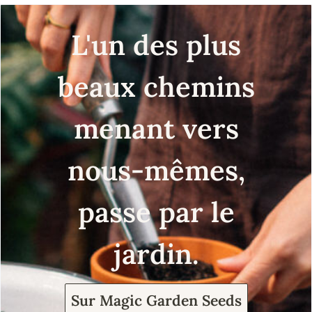
L'un des plus
beaux chemins
menant vers
nous-mêmes,
passe par le
jardin.
Sur Magic Garden Seeds