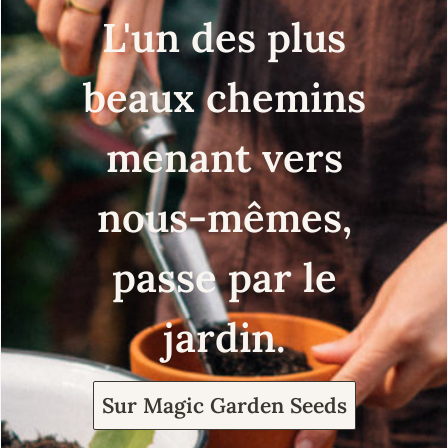
L'un des plus
beaux chemins
menant vers
nous-mêmes,
passe par le
jardin.
Sur Magic Garden Seeds