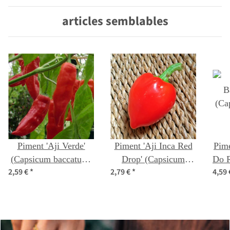
articles semblables
Piment 'Aji Verde'
Piment 'Aji Inca Red
Pime
(Capsicum baccatum)
Drop' (Capsicum
Do R
2,59 €
*
2,79 €
*
4,59
graines
baccatum) graines
ba