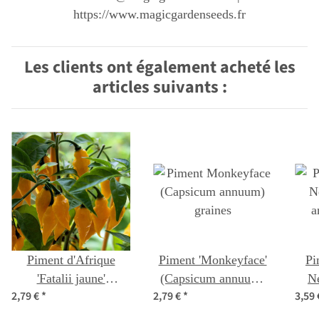
https://www.magicgardenseeds.fr
Les clients ont également acheté les
articles suivants :
Piment d'Afrique
Piment 'Monkeyface'
Pi
'Fatalii jaune'
(Capsicum annuum)
N
2,79 €
*
2,79 €
*
3,59
(Capsicum chinense)
graines
a
graines