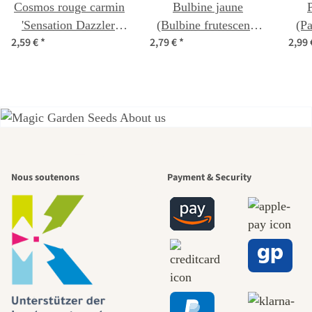
Cosmos rouge carmin
Bulbine jaune
'Sensation Dazzler'
(Bulbine frutescens)
(Pa
2,59 €
*
2,79 €
*
2,99
(Cosmos bipinnatus)
bio semences
graines
L'un des plus
Nous soutenons
Payment & Security
beaux
chemins
menant vers