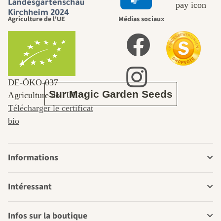
nous-mêmes,
Agriculture de l'UE
Médias sociaux
passe par le
jardin.
DE‑ÖKO‑037
Sur Magic Garden Seeds
Agriculture de l'UE
Télécharger le certificat
bio
Informations
Intéressant
Infos sur la boutique