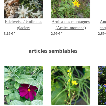
Edelweiss / étoile des
Arnica des montagnes
Ané
glaciers
(Arnica montana)
coq
3,19 €
*
2,99 €
*
2,59
(Leontopodium
graines
v
alpinum) graines
articles semblables