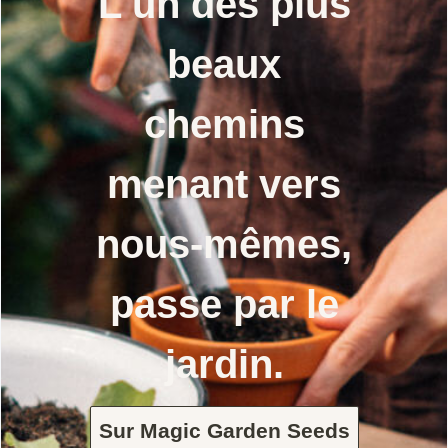
L'un des plus
beaux
chemins
menant vers
nous-mêmes,
passe par le
jardin.
Sur Magic Garden Seeds