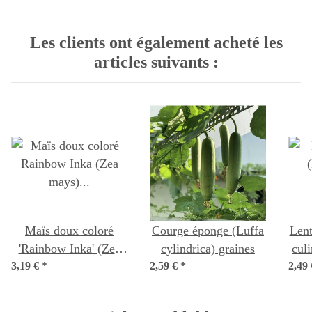
Les clients ont également acheté les
articles suivants :
Maïs doux coloré
Courge éponge (Luffa
Lent
'Rainbow Inka' (Zea
cylindrica) graines
culi
3,19 €
mays) biologique
*
2,59 €
*
2,49
semences