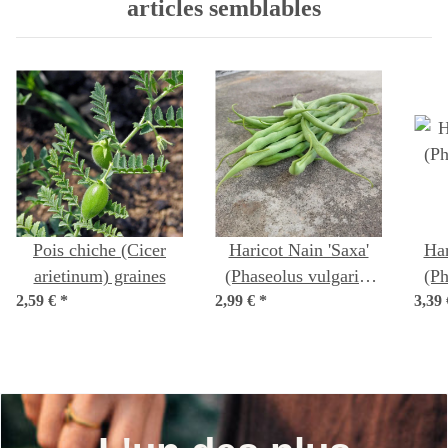
articles semblables
Pois chiche (Cicer
Haricot Nain 'Saxa'
Har
arietinum) graines
(Phaseolus vulgaris)
(Ph
2,59 €
*
2,99 €
Bio semences
*
3,39