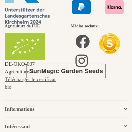
nous-mêmes,
Agriculture de l'UE
Médias sociaux
passe par le
jardin.
DE‑ÖKO‑037
Sur Magic Garden Seeds
Agriculture de l'UE
Télécharger le certificat
bio
Informations
Intéressant