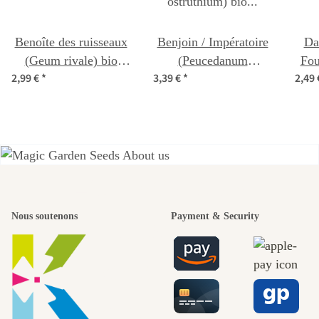
Benoîte des ruisseaux
Benjoin / Impératoire
Da
(Geum rivale) bio
(Peucedanum
Fou
2,99 €
*
3,39 €
*
2,49
semences
ostruthium) bio
semences
c
L'un des plus
Nous soutenons
Payment & Security
beaux
chemins
menant vers