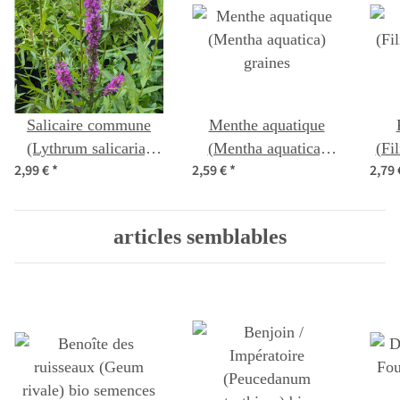
Salicaire commune
Menthe aquatique
(Lythrum salicaria)
(Mentha aquatica)
(Fi
2,99 €
*
2,59 €
*
2,79
graines
graines
articles semblables