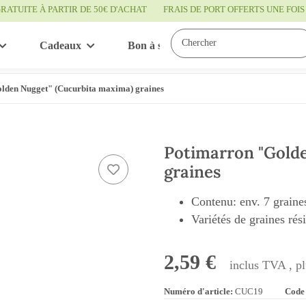
RATUITE À PARTIR DE 50€ D'ACHAT
FRAIS DE PORT OFFERTS UNE FO
Cadeaux
Bon à savoir
Service
lden Nugget" (Cucurbita maxima) graines
Potimarron "Gold
graines
Contenu: env. 7 graine
Variétés de graines rés
2,59 €
inclus TVA , p
Numéro d'article:
CUC19
Code