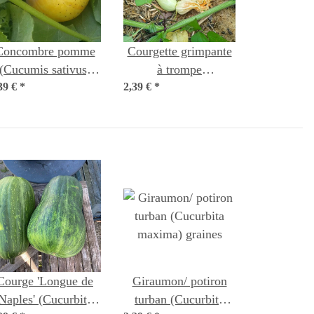
Concombre pomme
Courgette grimpante
(Cucumis sativus)
à trompe
39 €
*
graines
2,39 €
'Tromboncino
*
d'Albenga' (Cucurbita
moschata) graines
Courge 'Longue de
Giraumon/ potiron
Naples' (Cucurbita
turban (Cucurbita