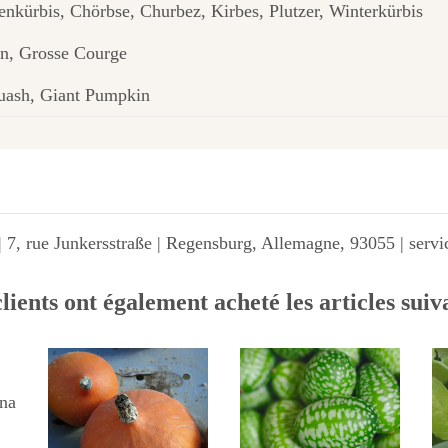
enkürbis, Chörbse, Churbez, Kirbes, Plutzer, Winterkürbis
on, Grosse Courge
uash, Giant Pumpkin
 7, rue Junkersstraße | Regensburg, Allemagne, 93055 | ser
lients ont également acheté les articles suiv