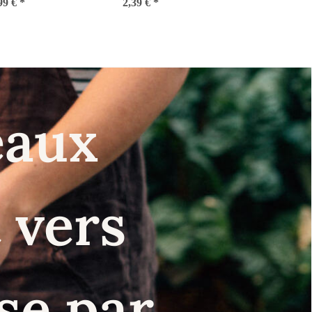
99 €
moschata) Bio
*
2,39 €
maxima) graines
*
semences
eaux
 vers
se par