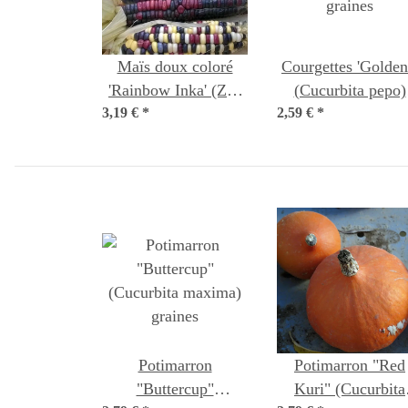
Maïs doux coloré
Courgettes 'Goldena'
'Rainbow Inka' (Zea
(Cucurbita pepo)
3,19 €
mays) biologique
*
2,59 €
*
graines
semences
Potimarron
Potimarron "Red
"Buttercup"
Kuri" (Cucurbita