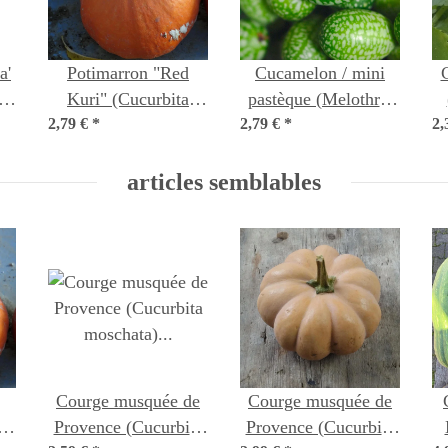
Potimarron "Red
Cucamelon / mini
Kuri" (Cucurbita
pastèque (Melothria
2,79 €
maxima) Bio
*
2,79 €
scabra) graines
*
2,
semences
articles semblables
Courge musquée de
Courge musquée de
Provence (Cucurbita
Provence (Cucurbita