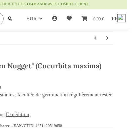
IS POUR TOUTE COMMANDE AVEC COMPTE CLIENT
EUR
FR
0,00 €
en Nugget" (Cucurbita maxima)
s
istantes, facultée de germination régulièrement testée
lus
Expédition
 barre – EAN /GTIN:
4251420519658