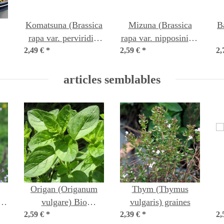
Komatsuna (Brassica
Mizuna (Brassica
B
rapa var. perviridis)
rapa var. nipposinica)
2,49 €
*
graines
2,59 €
*
semences
2,
articles semblables
Origan (Origanum
Thym (Thymus
a)
vulgare) Bio
vulgaris) graines
2,59 €
*
semences
2,39 €
*
2,