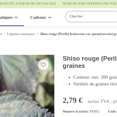
RATUITE À PARTIR DE 50€ D'ACHAT
FRAIS DE PORT OFFERTS UNE FO
atiques
Cadeaux
Bon à savoir
Service
er
Légumes asiatiques
Shiso rouge (Perilla frutescens var. purpurascens) g
Shiso rouge (Peril
graines
Contenu: env. 200 grai
Variétés de graines rés
2,79 €
inclus TVA , p
Numéro d'article:
PER02
Code 