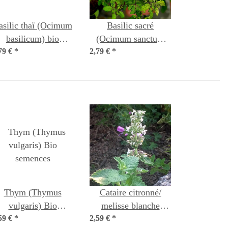
asilic thaï (Ocimum
Basilic sacré
basilicum) bio
(Ocimum sanctum
79 €
*
semences
2,79 €
syn. tenuiflorum)
*
Thym (Thymus
Cataire citronné/
vulgaris) Bio
melisse blanche
59 €
*
semences
2,59 €
(Nepata cataria ssp.
*