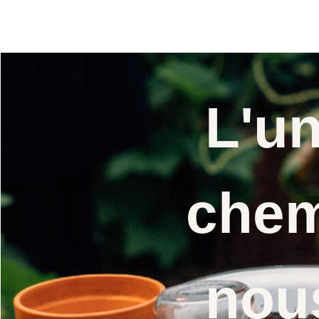
L'u
chem
nou