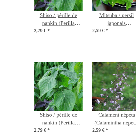
Shiso / pérille de
Mitsuba / persil
nankin (Perilla
japonais
2,79 €
frutescens) graines
*
2,59 €
(Cryptotaenia
*
japonica) graines
Shiso / pérille de
Calament népéta
nankin (Perilla
(Calamintha nepet
2,79 €
frutescens) graines
*
2,59 €
*
graines