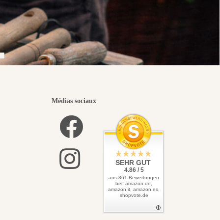
.
Médias sociaux
SEHR GUT
4.86 / 5
aus 861 Bewertungen
bei: amazon.de,
amazon.it, amazon.es,
shopvote.de