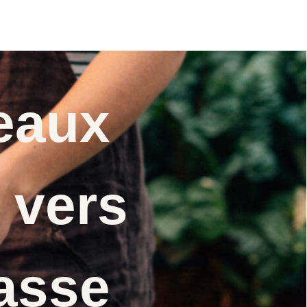
citriodora) graines
eaux
 vers
asse