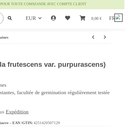
IS POUR TOUTE COMMANDE AVEC COMPTE CLIENT
EUR
FR
0,00 €
raines
la frutescens var. purpurascens)
nes
istantes, facultée de germination régulièrement testée
lus
Expédition
barre – EAN /GTIN:
4251420507129