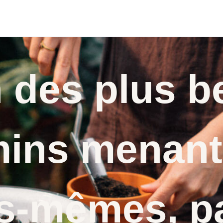
n des plus b
ins menant
s-mêmes, p