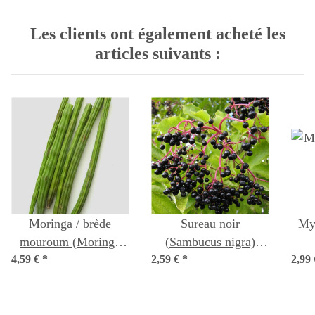
Les clients ont également acheté les
articles suivants :
Moringa / brède
Sureau noir
Myr
mouroum (Moringa
(Sambucus nigra)
4,59 €
oleifera) graines
*
2,59 €
*
graines
2,99