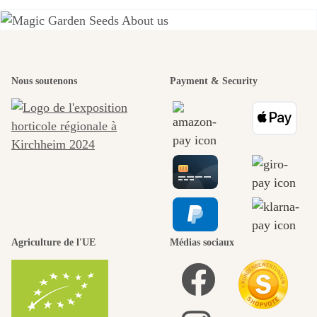
L'un des plus
Nous soutenons
Payment & Security
beaux
chemins
menant vers
nous-mêmes,
Agriculture de l'UE
Médias sociaux
passe par le
jardin.