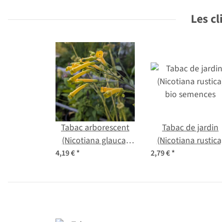
Les cl
Tabac arborescent
Tabac de jardin
(Nicotiana glauca)
(Nicotiana rustica
graines
bio semences
4,19 €
*
2,79 €
*