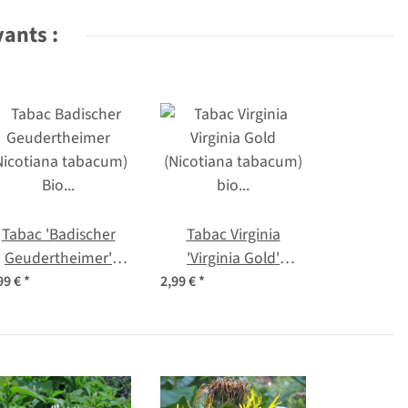
vants :
Tabac 'Badischer
Tabac Virginia
Geudertheimer'
'Virginia Gold'
Nicotiana tabacum)
(Nicotiana tabacum)
99 €
*
2,99 €
*
Bio semences
bio semences