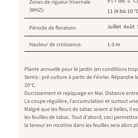
9 (-7 bis -1 °C)
Zones de rigueur hivernale
(WHZ):
11 (4 bis 10 °
Juillet
Août
Période de floraison:
Hauteur de croissance:
1-3 m
Plante annuelle pour le jardin (en conditions tropic
Semis : pré-culture à partir de Février. Répandre 
20°C.
Durcissement et repiquage en Mai. Distance entre 
La coupe régulière, l'accumulation et surtout u
Malgré que les fleurs de tabac soient si belles, il
les feuilles de tabac. Tout d'abord, ceci permett
la teneur en nicotine dans les feuilles sera alors p