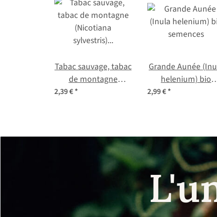
Tabac sauvage, tabac
Grande Aunée (Inu
de montagne
helenium) bio
(Nicotiana sylvestris)
semences
2,39 €
*
2,99 €
*
graines
L'u