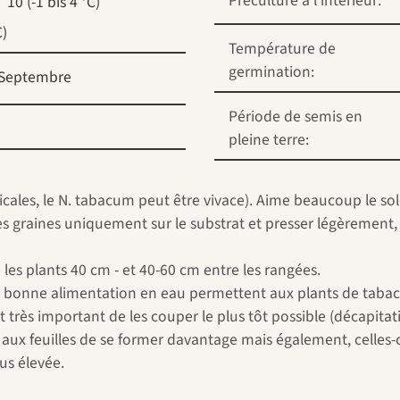
Préculture à l'intérieur:
10 (-1 bis 4 °C)
C)
Température de
germination:
Septembre
Période de semis en
pleine terre:
ales, le N. tabacum peut être vivace). Aime beaucoup le soleil,
les graines uniquement sur le substrat et presser légèrement,
les plants 40 cm - et 40-60 cm entre les rangées.
ne bonne alimentation en eau permettent aux plants de taba
 est très important de les couper le plus tôt possible (décapit
ra aux feuilles de se former davantage mais également, celles
lus élevée.