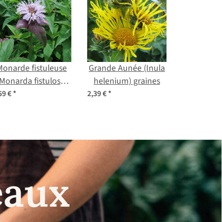
Monarde fistuleuse
Grande Aunée (Inula
(Monarda fistulosa)
helenium) graines
bio semences
59 €
*
2,39 €
*
eaux