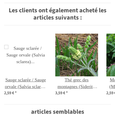
Les clients ont également acheté les
articles suivants :
Sauge sclarée / Sauge
Thé grec des
Mo
orvale (Salvia sclarea)
montagnes (Sideritis
(M
2,59 €
*
3,59 €
*
2,59
semences bio
syriaca) bio semences
articles semblables