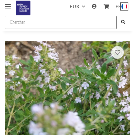
EUR
FR