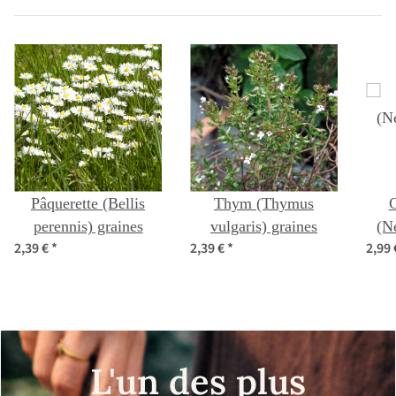
Pâquerette (Bellis
Thym (Thymus
C
perennis) graines
vulgaris) graines
(Ne
2,39 €
*
2,39 €
*
2,99
L'un des plus