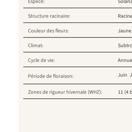
Espèce:
Solan
Structure racinaire:
Racin
Couleur des fleurs:
Jaune
Climat:
Subtro
Cycle de vie:
Annue
Juin
J
Période de floraison:
Zones de rigueur hivernale (WHZ):
11 (4 b