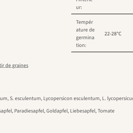
ur:
Tempér
ature de
22-28°C
germina
tion:
ir de graines
um, S. esculentum, Lycopersicon esculentum, L. lycopersic
sapfel, Paradiesapfel, Goldapfel, Liebesapfel, Tomate