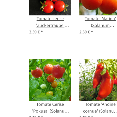
Tomate cerise
Tomate 'Matina'
'Zuckertraube'
(Solanum
(Solanum
lycopersicum) Bi
2,59 €
*
2,59 €
*
lycopersicum) Bio
semences
semences
Tomate Cerise
Tomate 'Andine
'Pokusa' (Solanum
cornue' (Solanu