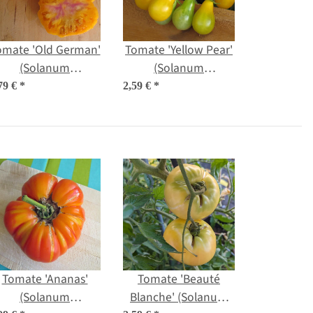
omate 'Old German'
Tomate 'Yellow Pear'
(Solanum
(Solanum
lycopersicum)
lycopersicum) Bio
79 €
*
2,59 €
*
graines
semences
Tomate 'Ananas'
Tomate 'Beauté
(Solanum
Blanche' (Solanum