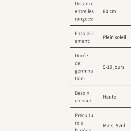
Distance
entre les
80 cm
rangées:
Ensoleill
Plein soleil
ement:
Durée
de
5-10 jours
germina
tion:
Besoin
Haute
en eau:
Précultu
re à
Mars
Avril
l'intérie