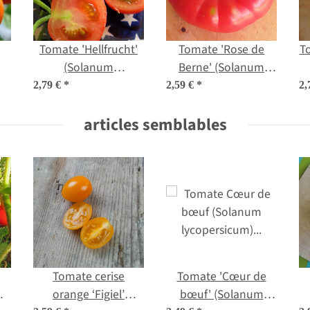
Tomate 'Hellfrucht'
Tomate 'Rose de
T
(Solanum
Berne' (Solanum
o
lycopersicum)
lycopersicum) Bio
2,79 €
*
2,59 €
*
2,
semences
semences
articles semblables
Tomate cerise
Tomate 'Cœur de
m
orange ‘Figiel’
bœuf' (Solanum