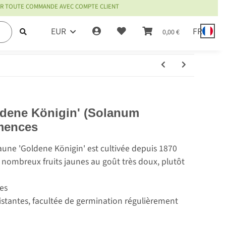
OUR TOUTE COMMANDE AVEC COMPTE CLIENT
EUR
FR
0,00 €
e
ldene Königin' (Solanum
mences
aune 'Goldene Königin' est cultivée depuis 1870
 nombreux fruits jaunes au goût très doux, plutôt
es
sistantes, facultée de germination régulièrement