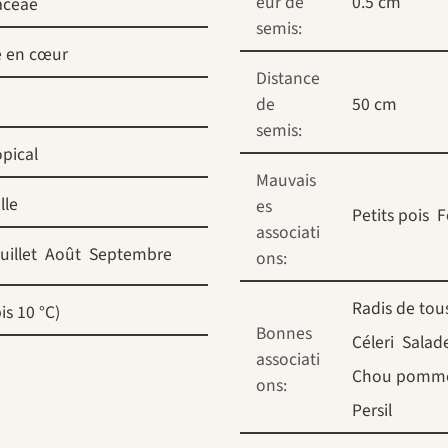
eur de
0.5 cm
aceae
semis:
e en cœur
Distance
de
50 cm
semis:
pical
Mauvais
lle
es
Petits pois
F
associati
uillet
Août
Septembre
ons:
Radis de tous
is 10 °C)
Bonnes
Céleri
Salad
associati
Chou pomm
ons:
Persil