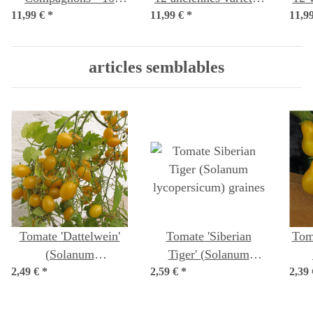
11,99 €
variétés de piments et
*
de graines éprouvée de
11,99 €
*
11,9
épr
herbes pollinisées
légumes - presque
co
naturellement -
oubliées & délicieuses
p
articles semblables
exotiques et épicées -
- Kit de semences
Kit de graines pour
pour débutants
débutants
Tomate 'Dattelwein'
Tomate 'Siberian
Toma
(Solanum
Tiger' (Solanum
2,49 €
lycopersicum) graines
*
2,59 €
lycopersicum) graines
*
2,39
lyco