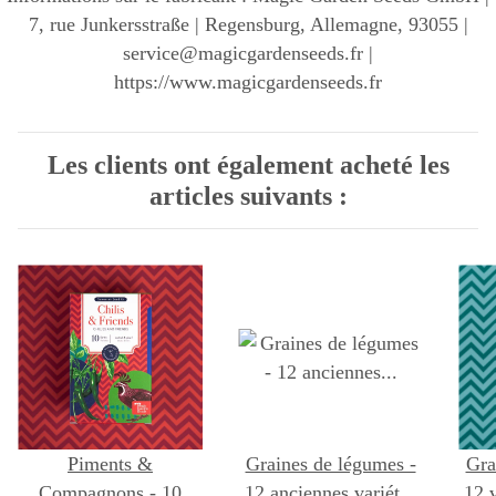
7, rue Junkersstraße | Regensburg, Allemagne, 93055 |
service@magicgardenseeds.fr |
https://www.magicgardenseeds.fr
Les clients ont également acheté les
articles suivants :
Piments &
Graines de légumes -
Gra
Compagnons - 10
12 anciennes variétés
12 v