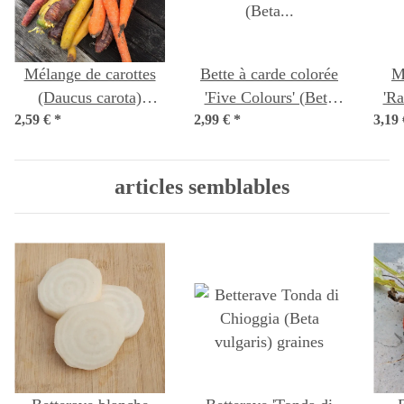
Mélange de carottes
Bette à carde colorée
M
(Daucus carota)
'Five Colours' (Beta
'Ra
2,59 €
*
graines
2,99 €
vulgaris ssp. vulgaris)
*
3,19
m
bio semences
articles semblables