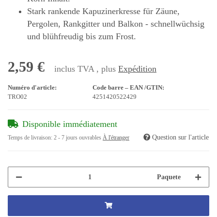
Stark rankende Kapuzinerkresse für Zäune,
Pergolen, Rankgitter und Balkon - schnellwüchsig
und blühfreudig bis zum Frost.
2,59 €
inclus TVA , plus
Expédition
Numéro d'article:
Code barre – EAN /GTIN:
TRO02
4251420522429
Disponible immédiatement
Question sur l'article
Temps de livraison:
2 - 7 jours ouvrables
À l'étranger
Paquete