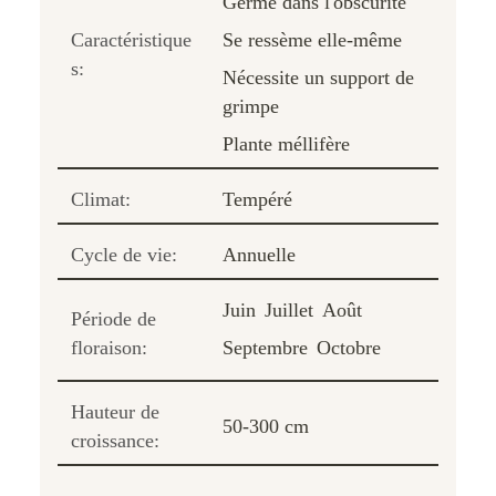
Germe dans l'obscurité
Caractéristique
Se ressème elle-même
s:
Nécessite un support de
grimpe
Plante méllifère
Climat:
Tempéré
Cycle de vie:
Annuelle
Juin
Juillet
Août
Période de
floraison:
Septembre
Octobre
Hauteur de
50-300 cm
croissance: