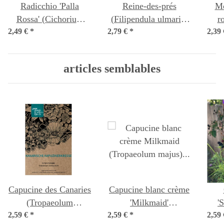
Radicchio 'Palla
Reine-des-prés
Mo
Rossa' (Cichorium
(Filipendula ulmaria)
r
2,49 €
intybus var. foliosum)
*
2,79 €
bio semences
*
2,39
(
graines
articles semblables
Capucine des Canaries
Capucine blanc crème
(Tropaeolum
'Milkmaid'
'
2,59 €
peregrinum) graines
*
2,59 €
(Tropaeolum majus)
*
2,59
(Co