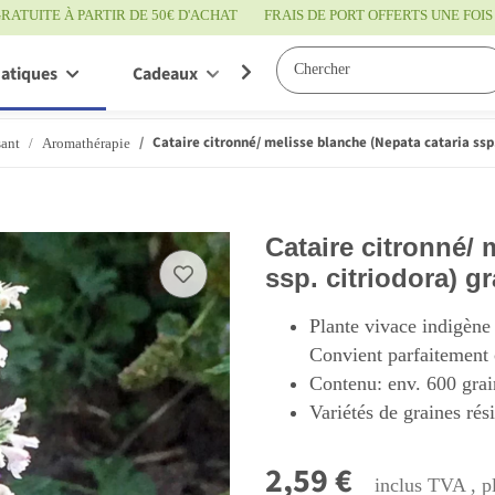
RATUITE À PARTIR DE 50€ D'ACHAT
FRAIS DE PORT OFFERTS UNE FO
atiques
Cadeaux
Bon à savoir
Servic
Cataire citronné/ melisse blanche (Nepata cataria ssp.
sant
Aromathérapie
Cataire citronné/ 
ssp. citriodora) g
Plante vivace indigène 
Convient parfaitement
Contenu: env. 600 grai
Variétés de graines rés
2,59 €
inclus TVA , p