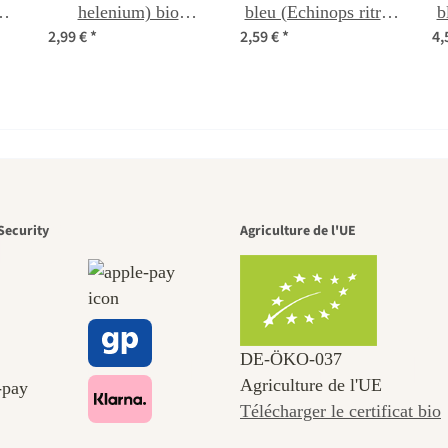
)
helenium) bio
bleu (Echinops ritro)
b
2,99 €
*
2,59 €
*
4,
semences
graines
n des plus b
Security
Agriculture de l'UE
ins menant
DE‑ÖKO‑037
Agriculture de l'UE
Télécharger le certificat bio