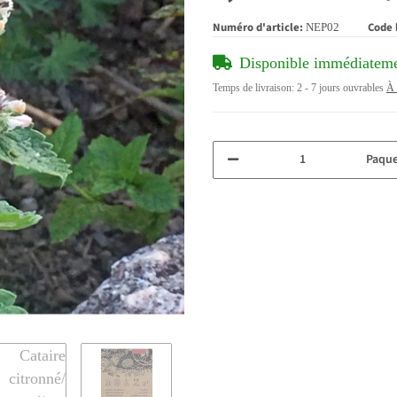
Numéro d'article:
Code 
NEP02
Disponible immédiatem
Temps de livraison:
2 - 7 jours ouvrables
À 
Paque