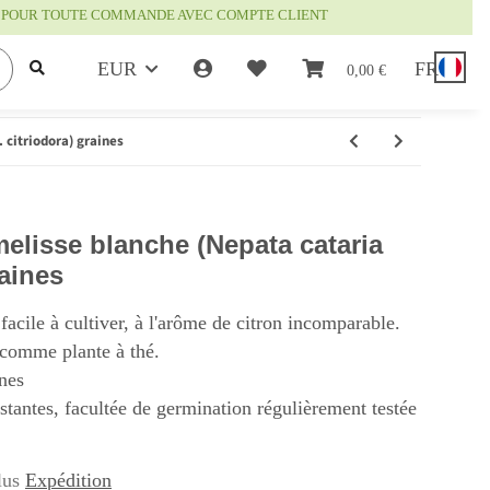
IS POUR TOUTE COMMANDE AVEC COMPTE CLIENT
EUR
FR
e
0,00 €
 citriodora) graines
melisse blanche (Nepata cataria
raines
facile à cultiver, à l'arôme de citron incomparable.
 comme plante à thé.
nes
istantes, facultée de germination régulièrement testée
lus
Expédition