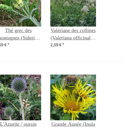
Thé grec des
Valériane des collines
ontagnes (Sideritis
(Valeriana officinalis)
59 €
*
2,59 €
*
riaca) bio semences
graines
L'Azurite / oursin
Grande Aunée (Inula