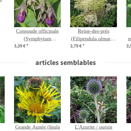
Consoude officinale
Reine-des-prés
(Symphytum
(Filipendula ulmaria)
m
3,39 €
*
2,79 €
*
3,
officinale) graines
bio semences
sy
articles semblables
Grande Aunée (Inula
L'Azurite / oursin