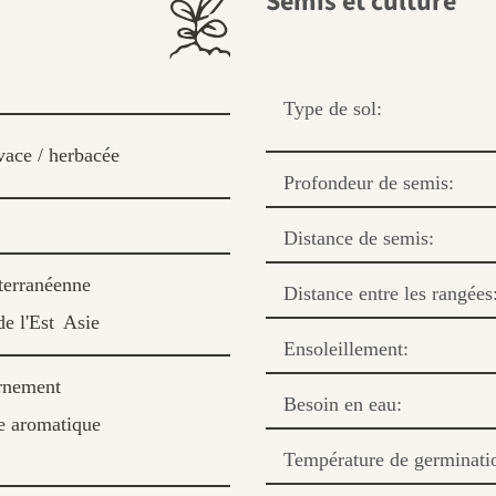
Semis et culture
Type de sol:
vace / herbacée
Profondeur de semis:
Distance de semis:
terranéenne
Distance entre les rangées
e l'Est
Asie
Ensoleillement:
ornement
Besoin en eau:
e aromatique
Température de germinati