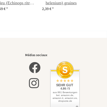
leu (Echinops ritro)
helenium) graines
59 €
*
2,39 €
*
bio semences
eaux
Médias sociaux
 vers
SEHR GUT
4.86 / 5
aus 861 Bewertungen
bei: amazon.de,
amazon.it, amazon.es,
shopvote.de