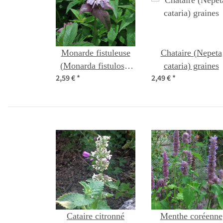
Monarde fistuleuse
Chataire (Nepeta
(Monarda fistulosa)
cataria) graines
2,59 €
*
2,49 €
*
bio semences
Cataire citronné
Menthe coréenne