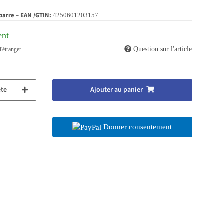
barre – EAN /GTIN:
4250601203157
ent
Question sur l'article
l'étranger
te
Ajouter au panier
Donner consentement