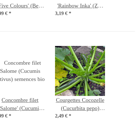
Five Colours' (Beta
'Rainbow Inka' (Zea
lgaris ssp. vulgaris)
99 €
*
3,19 €
mays) biologique
*
bio semences
semences
Concombre filet
Courgettes Cocozelle
'Salome' (Cucumis
(Cucurbita pepo)
99 €
ativus) semences bio
*
2,49 €
*
graines