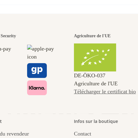
n des plus b
Security
Agriculture de l'UE
ins menant
DE‑ÖKO‑037
Agriculture de l'UE
Télécharger le certificat bio
s-mêmes, p
t
Infos sur la boutique
du revendeur
Contact