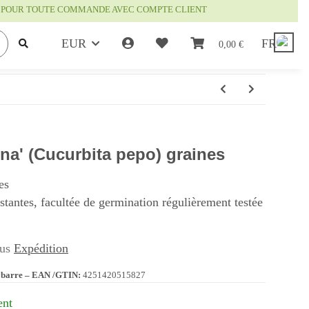
IS POUR TOUTE COMMANDE AVEC COMPTE CLIENT
EUR
FR
0,00 €
na' (Cucurbita pepo) graines
es
istantes, facultée de germination régulièrement testée
lus
Expédition
 barre – EAN /GTIN:
4251420515827
ent