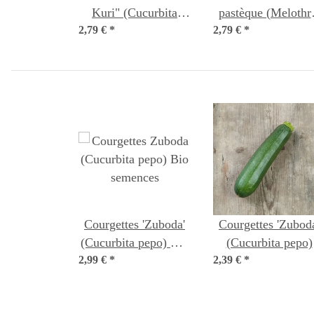
Kuri" (Cucurbita
pastèque (Melothr
2,79 €
maxima) Bio
*
2,79 €
scabra) graines
*
semences
Courgettes 'Zuboda'
Courgettes 'Zubod
(Cucurbita pepo) Bio
(Cucurbita pepo)
2,99 €
*
semences
2,39 €
*
semences