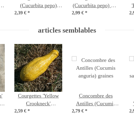
ia
(Cucurbita pepo)
(Cucurbita pepo) Bio
'
2,39 €
*
semences
2,99 €
*
semences
vu
2,
articles semblables
a'
Courgettes 'Yellow
Concombre des
Crookneck'
Antilles (Cucumis
2,59 €
(Cucurbita pepo)
*
2,79 €
anguria) graines
*
2,
s
graines