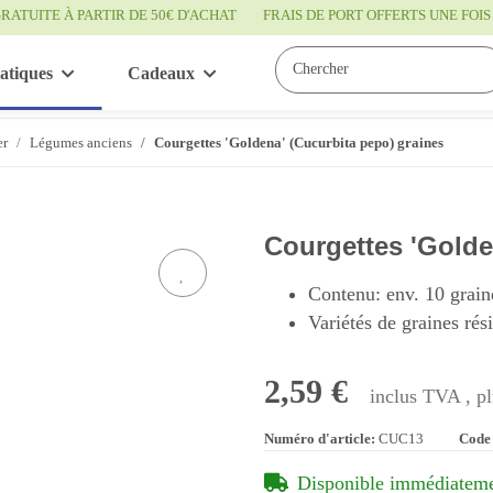
RATUITE À PARTIR DE 50€ D'ACHAT
FRAIS DE PORT OFFERTS UNE FO
atiques
Cadeaux
Bon à savoir
Service
er
Légumes anciens
Courgettes 'Goldena' (Cucurbita pepo) graines
Courgettes 'Golde
Contenu: env. 10 grain
Variétés de graines rés
2,59 €
inclus TVA , p
Numéro d'article:
CUC13
Code
Disponible immédiatem