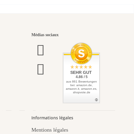
eaux
Médias sociaux
 vers
SEHR GUT
4.86 / 5
aus 861 Bewertungen
bei: amazon.de,
amazon.it, amazon.es,
shopvote.de
asse
Informations légales
Mentions légales