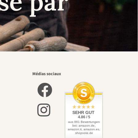
se par
Médias sociaux
SEHR GUT
4.86 / 5
aus 861 Bewertungen
bei: amazon.de,
amazon.it, amazon.es,
shopvote.de