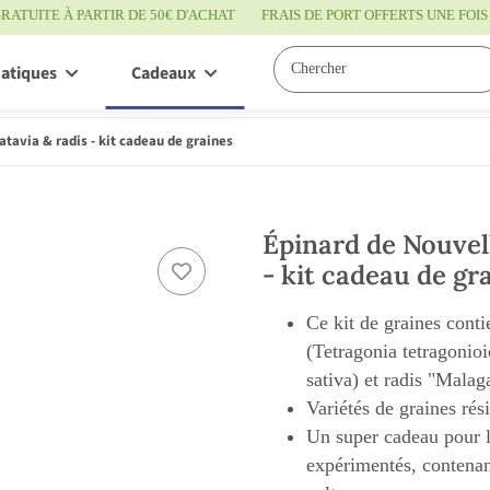
RATUITE À PARTIR DE 50€ D'ACHAT
FRAIS DE PORT OFFERTS UNE FO
atiques
Cadeaux
Bon à savoir
Servic
atavia & radis - kit cadeau de graines
Épinard de Nouvell
- kit cadeau de gr
Ce kit de graines cont
(Tetragonia tetragonioi
sativa) et radis "Mala
Variétés de graines rés
Un super cadeau pour l
expérimentés, contenan