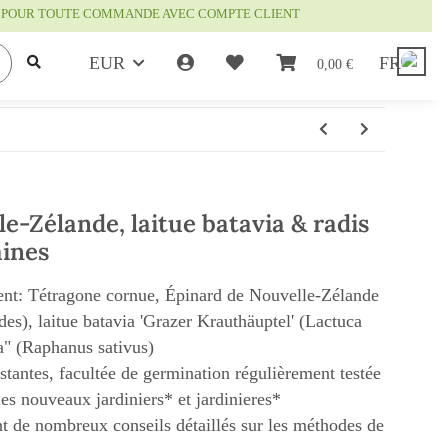
IS POUR TOUTE COMMANDE AVEC COMPTE CLIENT
EUR
FR
e
0,00 €
e-Zélande, laitue batavia & radis
aines
ient: Tétragone cornue, Épinard de Nouvelle-Zélande
des), laitue batavia 'Grazer Krauthäuptel' (Lactuca
ga" (Raphanus sativus)
istantes, facultée de germination régulièrement testée
es nouveaux jardiniers* et jardinieres*
t de nombreux conseils détaillés sur les méthodes de