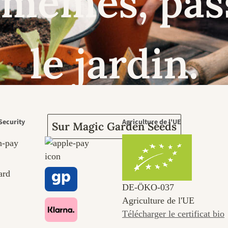
mêmes, pas
le jardin.
Security
Agriculture de l'UE
Sur Magic Garden Seeds
DE‑ÖKO‑037
Agriculture de l'UE
Télécharger le certificat bio