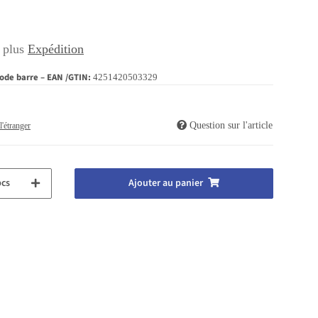
, plus
Expédition
ode barre – EAN /GTIN:
4251420503329
Question sur l'article
l'étranger
pcs
Ajouter au panier