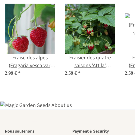
Fraise des alpes
Fraisier des quatre
F
(Fragaria vesca var.
saisons 'Attila'
(F
semperflorens)
(Fragaria vesca var.
2,99 €
*
2,59 €
*
2,59
semences
semperflorens)
graines
L'un des plus
Nous soutenons
Payment & Security