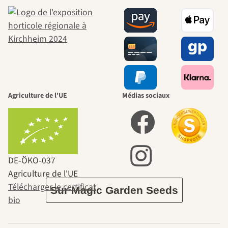
beaux
chemins
menant vers
nous-mêmes,
Agriculture de l'UE
Médias sociaux
passe par le
jardin.
DE‑ÖKO‑037
Agriculture de l'UE
Télécharger le certificat
Sur Magic Garden Seeds
bio