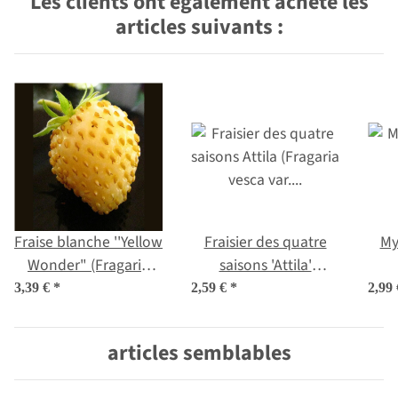
Les clients ont également acheté les
articles suivants :
Fraise blanche ''Yellow
Fraisier des quatre
My
Wonder" (Fragaria
saisons 'Attila'
vesca) graines
(Fragaria vesca var.
3,39 €
*
2,59 €
*
2,99
semperflorens)
graines
articles semblables