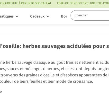
SON GRATUITE À PARTIR DE 50€ D'ACHAT
FRAIS DE PORT OFFERTS UNE FOIS P
matiques
Cadeaux
Bon à savoir
Servic
d'oseille: herbes sauvages acidulées pour 
 une herbe sauvage classique au goût frais et nettement acidu
pes, sauces et mélanges d'herbes, et elles sont depuis long
u trouveras des graines d'oseille et d'espèces apparentées de
 couleur de leurs feuilles et leur mode de croissance.
te