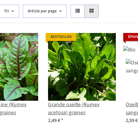
Tri
Article par page
BESTSELLER
ÉPUI
uine (Rumex
Grande oseille (Rumex
Oseil
graines
acetosa) graines
sang
2,49 €
*
2,59 