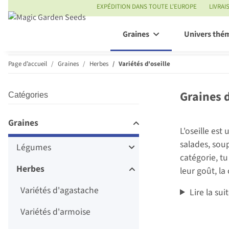
EXPÉDITION DANS TOUTE L'EUROPE
LIVRAI
Graines
Univers thé
Page d’accueil
Graines
Herbes
Variétés d'oseille
Graines 
Catégories
Graines
L'oseille est
salades, sou
Légumes
catégorie, t
Herbes
leur goût, la
Variétés d'agastache
Lire la sui
Variétés d'armoise