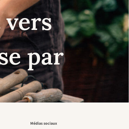
 vers
se par
Médias sociaux