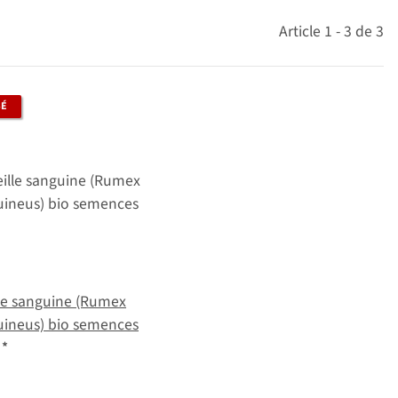
Article 1 - 3 de 3
SÉ
le sanguine (Rumex
uineus) bio semences
€
*