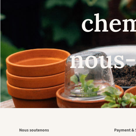
chem
nous-
Nous soutenons
Payment & 