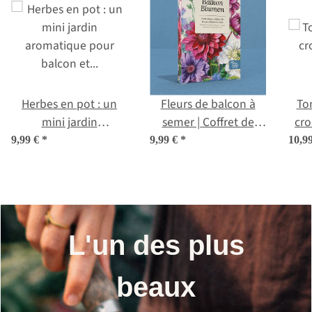
Herbes en pot : un
Fleurs de balcon à
To
mini jardin
semer | Coffret de
cro
aromatique pour
graines n°4
9,99 €
*
9,99 €
*
10,9
balcon et cuisine –
Coffret de semences
n°17
L'un des plus
beaux