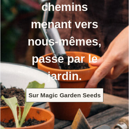
chemins
menant vers
nous-mêmes,
passe par le
jardin.
Sur Magic Garden Seeds