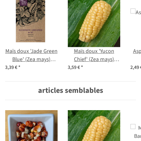
Maïs doux 'Jade Green
Maïs doux 'Yucon
Asp
Blue' (Zea mays)
Chief' (Zea mays)
graines
Graines biologiques
(Asp
3,39 €
*
3,59 €
*
2,49
articles semblables