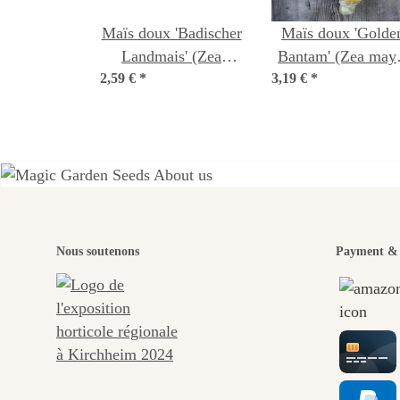
Maïs doux 'Badischer
Maïs doux 'Golde
Landmais' (Zea
Bantam' (Zea may
2,59 €
mays) graines
*
3,19 €
Bio semences
*
L'u
Nous soutenons
Payment & 
chem