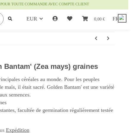
IS POUR TOUTE COMMANDE AVEC COMPTE CLIENT
EUR
FR
0,00 €
 Bantam' (Zea mays) graines
rincipales céréales au monde. Pour les peuples
le maïs, il était sacré. Golden Bantam' est une variété
 aux semences.
nes
istantes, facultée de germination régulièrement testée
lus
Expédition