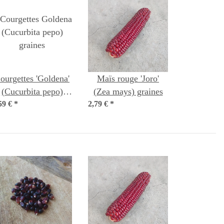
urgettes 'Goldena'
Maïs rouge 'Joro'
(Cucurbita pepo)
(Zea mays) graines
59 €
*
graines
2,79 €
*