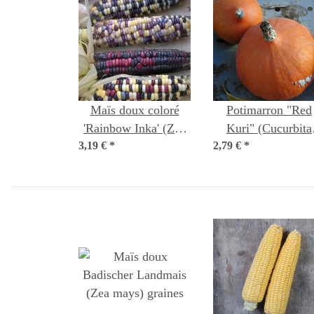
Maïs doux coloré
Potimarron "Red
'Rainbow Inka' (Zea
Kuri" (Cucurbita
3,19 €
mays) biologique
*
2,79 €
maxima) Bio
*
semences
semences