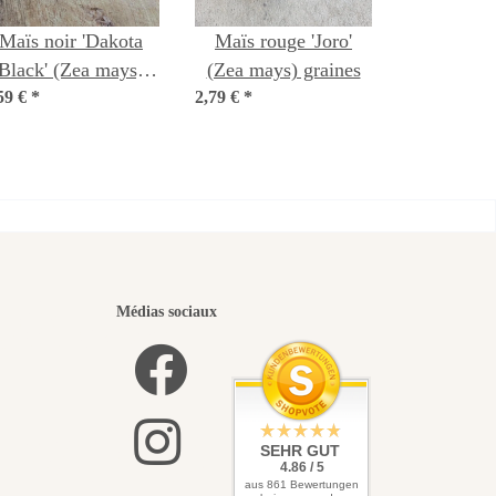
Maïs noir 'Dakota
Maïs rouge 'Joro'
Black' (Zea mays)
(Zea mays) graines
59 €
*
graines
2,79 €
*
eaux
Médias sociaux
 vers
SEHR GUT
4.86 / 5
aus 861 Bewertungen