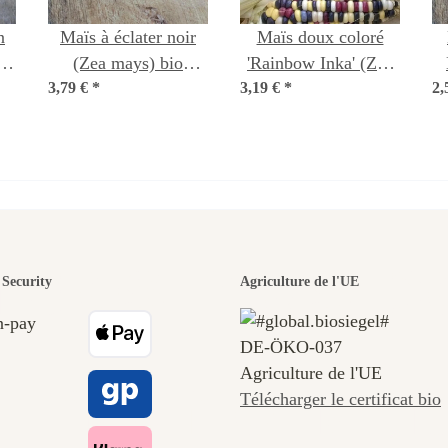
n
Maïs à éclater noir
Maïs doux coloré
s)
(Zea mays) bio
'Rainbow Inka' (Zea
3,79 €
*
semences
3,19 €
mays) biologique
*
2,
semences
n des plus b
Security
Agriculture de l'UE
DE‑ÖKO‑037
ins menant
Agriculture de l'UE
Télécharger le certificat bio