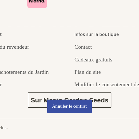
s-mêmes, p
t
Infos sur la boutique
du revendeur
Contact
par le jardin
Cadeaux gratuits
chotements du Jardin
Plan du site
r
Modifier le consentement de
Sur Magic Garden Seeds
Annuler le contrat
lus.