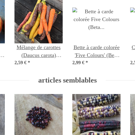
Mélange de carottes
Bette à carde colorée
Co
(Daucus carota)
'Five Colours' (Beta
2,59 €
*
graines
vulgaris ssp. vulgaris)
2,99 €
*
2,
bio semences
articles semblables