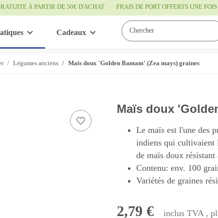
RATUITE À PARTIR DE 50€ D'ACHAT
FRAIS DE PORT OFFERTS UNE FO
atiques
Cadeaux
Bon à savoir
Service
er
Légumes anciens
Maïs doux 'Golden Bantam' (Zea mays) graines
Maïs doux 'Golden
Le maïs est l'une des p
indiens qui cultivaient 
de maïs doux résistant
Contenu: env. 100 grai
Variétés de graines rés
2,79 €
inclus TVA , p