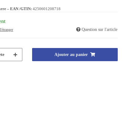
arre – EAN /GTIN:
4250601208718
ent
Question sur l'article
l'étranger
te
Ajouter au panier