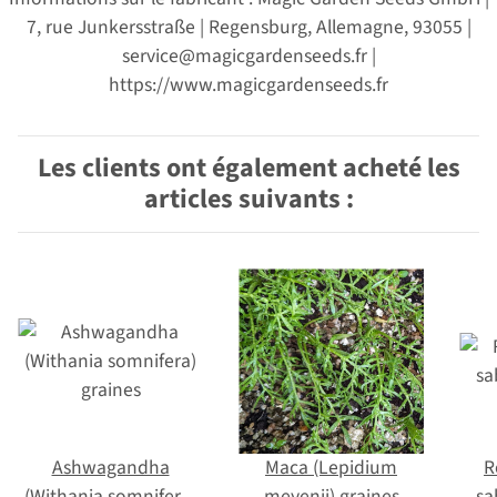
7, rue Junkersstraße | Regensburg, Allemagne, 93055 |
service@magicgardenseeds.fr |
https://www.magicgardenseeds.fr
Les clients ont également acheté les
articles suivants :
Ashwagandha
Maca (Lepidium
R
(Withania somnifera)
meyenii) graines
sa