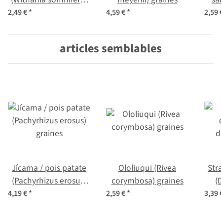
graines
2,49 €
*
4,59 €
*
2,59
articles semblables
Jícama / pois patate
Ololiuqui (Rivea
Str
(Pachyrhizus erosus)
corymbosa) graines
(
graines
4,19 €
*
2,59 €
*
3,39