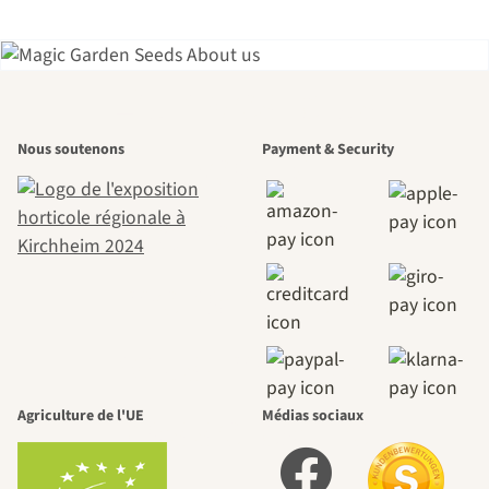
L'un des plus
Nous soutenons
Payment & Security
beaux
chemins
menant vers
nous-mêmes,
Agriculture de l'UE
Médias sociaux
passe par le