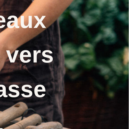
eaux
 vers
asse
.