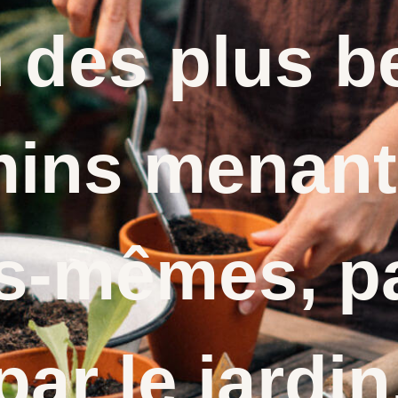
n des plus b
ins menant
s-mêmes, p
par le jardin