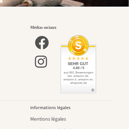
Médias sociaux
SEHR GUT
4.86 / 5
aus 861 Bewertungen
bei: amazon.de,
amazon.it, amazon.es,
shopvote.de
Informations légales
Mentions légales