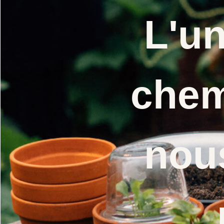
L'u
chem
nou