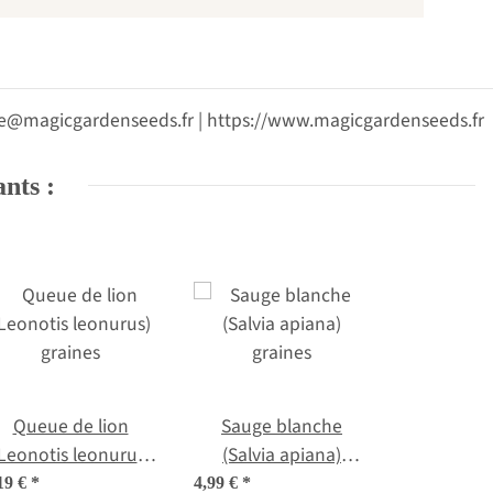
vice@magicgardenseeds.fr | https://www.magicgardenseeds.fr
ants :
Queue de lion
Sauge blanche
Leonotis leonurus)
(Salvia apiana)
graines
graines
19 €
*
4,99 €
*