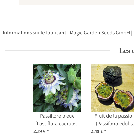
Informations sur le fabricant : Magic Garden Seeds GmbH |
Les c
Passiflore bleue
Fruit de la passio
(Passiflora caerulea)
(Passiflora edulis)
graines
graines
2,39 €
*
2,49 €
*